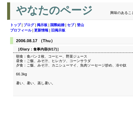
やなたのページ
興味のあるこ
トップ
|
ブログ
|
掲示板
|
国際結婚
|
セブ
|
登山
プロフィール
|
更新情報
|
旧掲示板
2006.08.17 （Thu）
［/Diary：
食事内容(8/17)
］
朝食：食パン２枚、コーヒー、野菜ジュース
昼食：ご飯、みそ汁、ヒレカツ、コーンサラダ
夕食：ご飯、みそ汁、カニシューマイ、魚肉ソーセージ炒め、冷や奴
66.3kg
暑い、暑い、蒸し暑い。