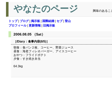
やなたのページ
興味のあるこ
トップ
|
ブログ
|
掲示板
|
国際結婚
|
セブ
|
登山
プロフィール
|
更新情報
|
旧掲示板
2006.08.05 （Sat）
［/Diary：
食事内容(8/5)
］
朝食：食パン２枚、コーヒー、野菜ジュース
昼食：海老フィレオバーガー、アイスコーヒー
おやつ：フライドポテト
夕食：すき焼き弁当
64.3kg