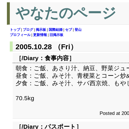
やなたのページ
トップ
|
ブログ
|
掲示板
|
国際結婚
|
セブ
|
登山
プロフィール
|
更新情報
|
旧掲示板
2005.10.28 （Fri）
［/Diary：
食事内容
］
朝食：ご飯、あさり汁、納豆、野菜ジュ
昼食：ご飯、みそ汁、青梗菜とコーン炒
夕食：ご飯、みそ汁、サバ西京焼、もや
70.5kg
Posted at 200
［/Diary：
パスポート
］