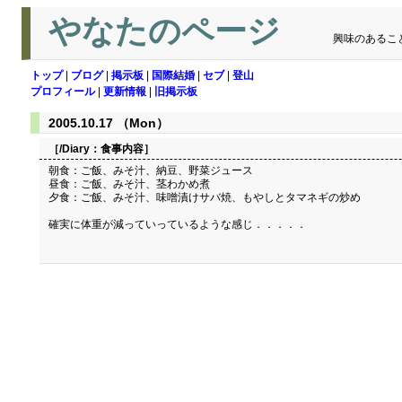
やなたのページ
興味のあるこ
トップ
|
ブログ
|
掲示板
|
国際結婚
|
セブ
|
登山
プロフィール
|
更新情報
|
旧掲示板
2005.10.17 （Mon）
［/Diary：
食事内容
］
朝食：ご飯、みそ汁、納豆、野菜ジュース
昼食：ご飯、みそ汁、茎わかめ煮
夕食：ご飯、みそ汁、味噌漬けサバ焼、もやしとタマネギの炒め
確実に体重が減っていっているような感じ．．．．．