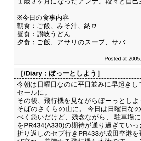
１歳３ヶ月になったアンナ。段々と自己
※今日の食事内容
朝食：ご飯、みそ汁、納豆
昼食：讃岐うどん
夕食：ご飯、アサリのスープ、サバ
Posted at 2005
［/Diary：
ぼっーとしよう
］
今朝は日曜日なのに平日並みに早起きし
セールに。
その後、飛行機を見ながらぼーっとしよ
そばのさくらの山に。 今日は日曜日なの
べく急いだけど、残念ながら、 駐車場
をPR434(A330)の期待が通り過ぎてい
折り返しのセブ行きPR433が成田空港を