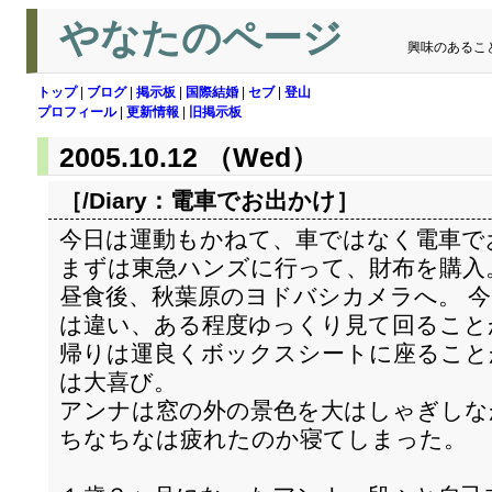
やなたのページ
興味のあるこ
トップ
|
ブログ
|
掲示板
|
国際結婚
|
セブ
|
登山
プロフィール
|
更新情報
|
旧掲示板
2005.10.12 （Wed）
［/Diary：
電車でお出かけ
］
今日は運動もかねて、車ではなく電車で
まずは東急ハンズに行って、財布を購入
昼食後、秋葉原のヨドバシカメラへ。 
は違い、ある程度ゆっくり見て回ること
帰りは運良くボックスシートに座ること
は大喜び。
アンナは窓の外の景色を大はしゃぎしな
ちなちなは疲れたのか寝てしまった。