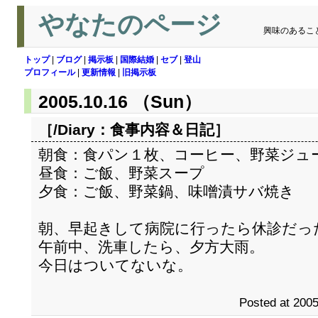
やなたのページ
興味のあるこ
トップ
|
ブログ
|
掲示板
|
国際結婚
|
セブ
|
登山
プロフィール
|
更新情報
|
旧掲示板
2005.10.16 （Sun）
［/Diary：
食事内容＆日記
］
朝食：食パン１枚、コーヒー、野菜ジュ
昼食：ご飯、野菜スープ
夕食：ご飯、野菜鍋、味噌漬サバ焼き
朝、早起きして病院に行ったら休診だっ
午前中、洗車したら、夕方大雨。
今日はついてないな。
Posted at 2005