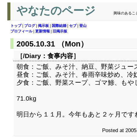
やなたのページ
興味のあるこ
トップ
|
ブログ
|
掲示板
|
国際結婚
|
セブ
|
登山
プロフィール
|
更新情報
|
旧掲示板
2005.10.31 （Mon）
［/Diary：
食事内容
］
朝食：ご飯、みそ汁、納豆、野菜ジュー
昼食：ご飯、みそ汁、春雨辛味炒め、冷
夕食：ご飯、野菜スープ、ゴマ鯵、もや
71.0kg
明日から１１月。今年もあと２ヶ月です
Posted at 2005