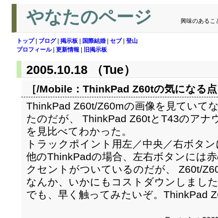
やなたのページ
興味のあるこ
トップ
|
ブログ
|
掲示板
|
国際結婚
|
セブ
|
登山
プロフィール
|
更新情報
|
旧掲示板
2005.10.18 （Tue）
［/Mobile：
ThinkPad Z60tの気になる点
ThinkPad Z60t/Z60mの画像を見
たのだが、 ThinkPad Z60tとT43
を見比べてわかった。
トラックポイント用左／中央／右ボタン
他のThinkPadの場合、左右ボタンに
クセントがついているのだが、 Z60t/Z
なんか、いかにもコストダウンしまし
でも、早く触ってみたいぞ。ThinkPad Z6