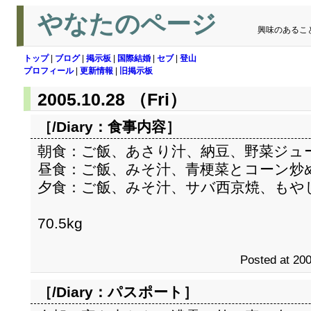
やなたのページ
興味のあるこ
トップ
|
ブログ
|
掲示板
|
国際結婚
|
セブ
|
登山
プロフィール
|
更新情報
|
旧掲示板
2005.10.28 （Fri）
［/Diary：
食事内容
］
朝食：ご飯、あさり汁、納豆、野菜ジュ
昼食：ご飯、みそ汁、青梗菜とコーン炒
夕食：ご飯、みそ汁、サバ西京焼、もや
70.5kg
Posted at 200
［/Diary：
パスポート
］