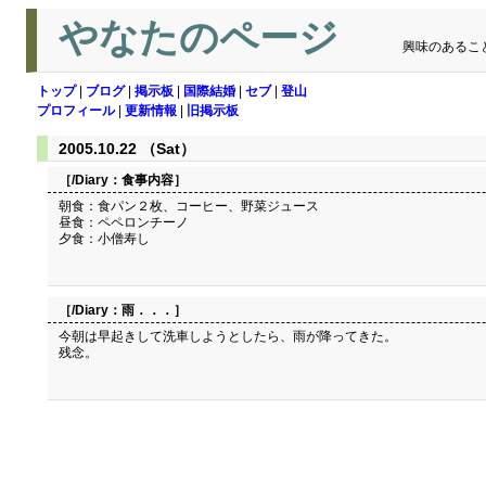
やなたのページ
興味のあるこ
トップ
|
ブログ
|
掲示板
|
国際結婚
|
セブ
|
登山
プロフィール
|
更新情報
|
旧掲示板
2005.10.22 （Sat）
［/Diary：
食事内容
］
朝食：食パン２枚、コーヒー、野菜ジュース
昼食：ペペロンチーノ
夕食：小僧寿し
［/Diary：
雨．．．
］
今朝は早起きして洗車しようとしたら、雨が降ってきた。
残念。