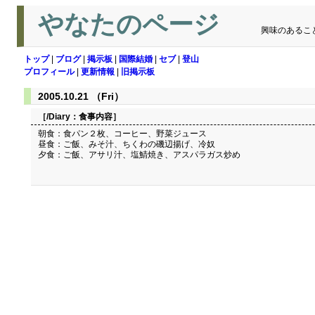
やなたのページ
興味のあるこ
トップ
|
ブログ
|
掲示板
|
国際結婚
|
セブ
|
登山
プロフィール
|
更新情報
|
旧掲示板
2005.10.21 （Fri）
［/Diary：
食事内容
］
朝食：食パン２枚、コーヒー、野菜ジュース
昼食：ご飯、みそ汁、ちくわの磯辺揚げ、冷奴
夕食：ご飯、アサリ汁、塩鯖焼き、アスパラガス炒め