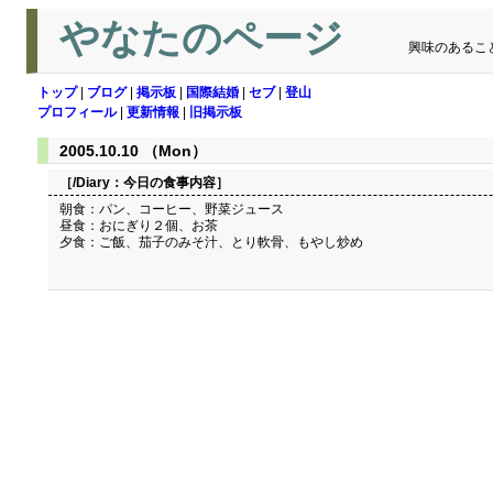
やなたのページ
興味のあるこ
トップ
|
ブログ
|
掲示板
|
国際結婚
|
セブ
|
登山
プロフィール
|
更新情報
|
旧掲示板
2005.10.10 （Mon）
［/Diary：
今日の食事内容
］
朝食：パン、コーヒー、野菜ジュース
昼食：おにぎり２個、お茶
夕食：ご飯、茄子のみそ汁、とり軟骨、もやし炒め