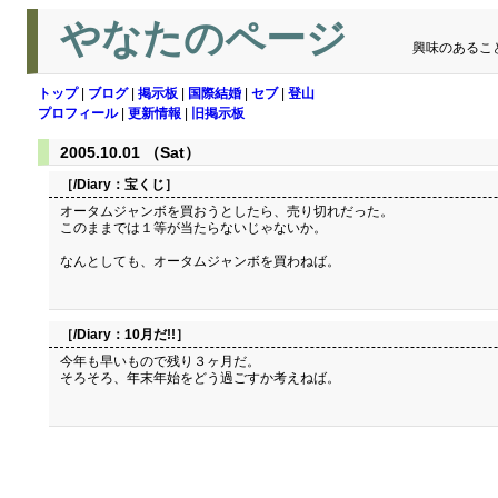
やなたのページ
興味のあるこ
トップ
|
ブログ
|
掲示板
|
国際結婚
|
セブ
|
登山
プロフィール
|
更新情報
|
旧掲示板
2005.10.01 （Sat）
［/Diary：
宝くじ
］
オータムジャンボを買おうとしたら、売り切れだった。
このままでは１等が当たらないじゃないか。
なんとしても、オータムジャンボを買わねば。
［/Diary：
10月だ!!
］
今年も早いもので残り３ヶ月だ。
そろそろ、年末年始をどう過ごすか考えねば。