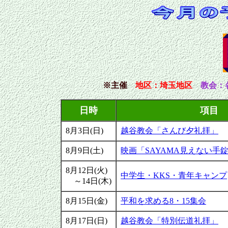
※主催
地区
：埼玉地区
教会：
日時
項目
8月3日(日)
越谷教会「さんび夕礼拝」
8月9日(土)
映画「SAYAMA見えない手
8月12日(火)
中学生・KKS・青年キャンプ
～14日(木)
8月15日(金)
平和を求める8・15集会
8月17日(日)
越谷教会「特別伝道礼拝」