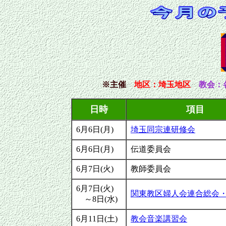
※主催
地区
：埼玉地区
教会：
日時
項目
6月6日(月)
埼玉同宗連研修会
6月6日(月)
伝道委員会
6月7日(火)
教師委員会
6月7日(火)
関東教区婦人会連合総会
～8日(水)
6月11日(土)
教会音楽講習会