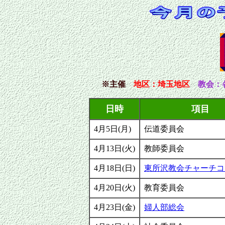
※主催
地区
：埼玉
地区
教会：
日時
項目
4月5日(月)
伝道委員会
4月13日(火)
教師委員会
4月18日(日)
東所沢教会チャーチコ
4月20日(火)
教育委員会
4月23日(金)
婦人部総会