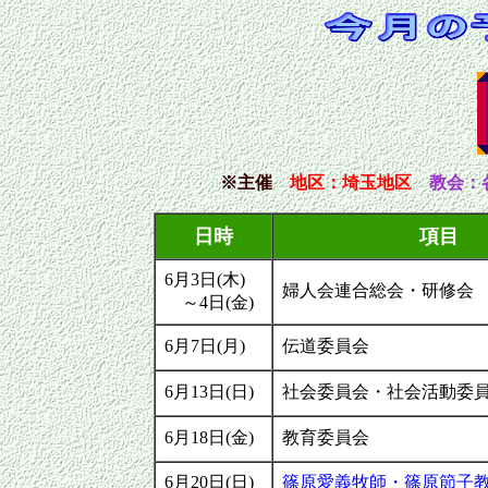
※主催
地区
：埼玉
地区
教会：
日時
項目
6月3日(木)
婦人会連合総会・研修会
～4日(金)
6月7日(月)
伝道委員会
6月13日(日)
社会委員会・社会活動委
6月18日(金)
教育委員会
6月20日(日)
篠原愛義牧師・篠原節子