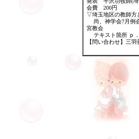
発表 平沢功牧師(埼
会費 200円
▽埼玉地区の教師方
尚、神学会7月例会
宮教会
テキスト箇所 ｐ．
【問い合わせ】三羽善次(