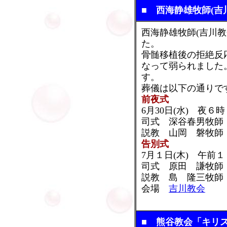
■ 西海静雄牧師(吉
西海静雄牧師(吉川
た。
骨髄移植後の拒絶反
なって弱られました
す。
葬儀は以下の通りで
前夜式
6月30日(水) 夜６
司式 深谷春男牧師
説教 山岡 磐牧師
告別式
7月１日(木) 午前
司式 原田 謙牧師
説教 島 隆三牧師
会場
吉川教会
■ 熊谷教会「キリ