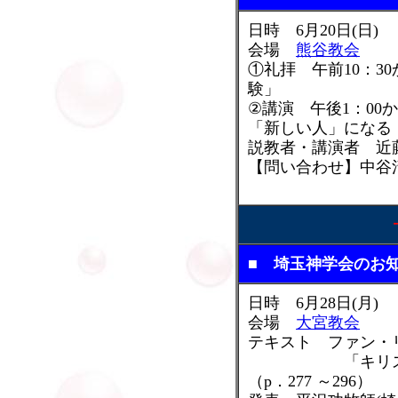
日時 6月20日(日)
会場
熊谷教会
①礼拝 午前10：3
験」
②講演 午後1：0
「新しい人」になる
説教者・講演者 近
【問い合わせ】中谷清(熊
■ 埼玉神学会のお
日時 6月28日(月)
会場
大宮教会
テキスト ファン・
「キリスト者
（p．277 ～296）