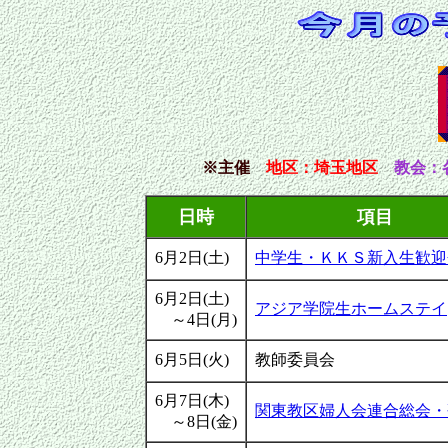
※主催
地区
：埼玉地区
教会：
日時
項目
6月2日(土)
中学生・ＫＫＳ新入生歓迎
6月2日(土)
アジア学院生ホームステイ
～4日(月)
6月5日(火)
教師委員会
6月7日(木)
関東教区婦人会連合総会・
～8日(金)