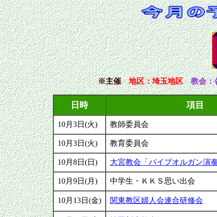
※主催
地区
：埼玉地区
教会：
日時
項目
10月3日(火)
教師委員会
10月3日(火)
教育委員会
10月8日(日)
大宮教会「パイプオルガン演
10月9日(月)
中学生・ＫＫＳ思い出会
10月13日(金)
関東教区婦人会連合研修会