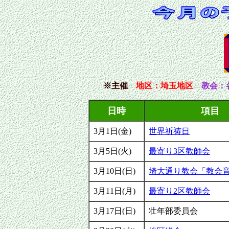
※主催
地区
：埼玉地区
教会：
日時
項目
3月1日(金)
世界祈祷日
3月5日(火)
最寄り3区教師会
3月10日(日)
埼大通り教会「教会
3月11日(月)
最寄り2区教師会
3月17日(日)
壮年部委員会