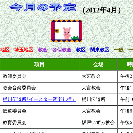
（2012年4月）
地区
：埼玉地区
教会：各個教会
教区：関東教区
一般：一
項目
会場
時
教師委員会
大宮教会
午後2
教会音楽委員会
大宮教会
午後1
桶川伝道所｢イースター音楽礼拝」
桶川伝道所
午前1
伝道委員会
大宮教会
午後6
教育委員会
坂戸いずみ教会
午後6