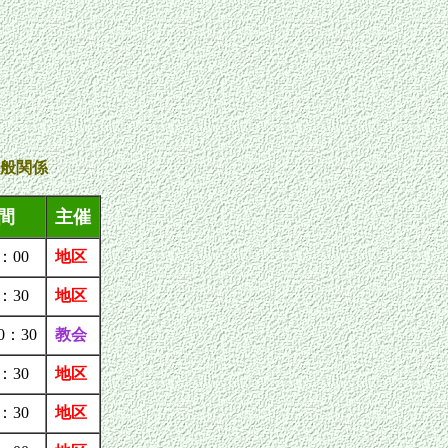
般関係
間
主催
：00
地区
：30
地区
0：30
教会
：30
地区
：30
地区