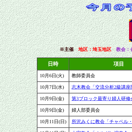
※主催
地区
：埼玉地区
教会：
日時
項目
10月6日(火)
教師委員会
10月7日(水)
志木教会「交流分析2級講座
10月9日(金)
第3ブロック最寄り婦人研修
10月9日(金)
婦人部委員会
10月11日(日)
所沢みくに教会「チャペル