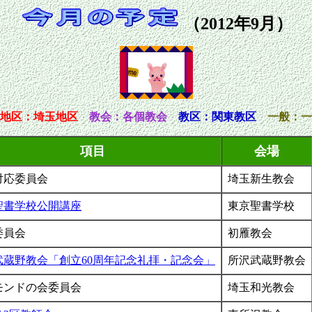
（2012年9月）
地区
：埼玉地区
教会：各個教会
教区：関東教区
一般：一
項目
会場
対応委員会
埼玉新生教会
聖書学校公開講座
東京聖書学校
委員会
初雁教会
武蔵野教会「創立60周年記念礼拝・記念会」
所沢武蔵野教会
モンドの会委員会
埼玉和光教会