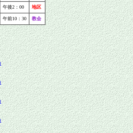
午後2：00
地区
午前10：30
教会
月
月
月
月