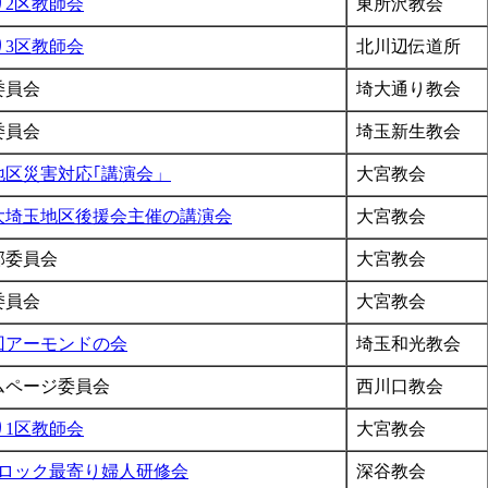
り2区教師会
東所沢教会
り3区教師会
北川辺伝道所
委員会
埼大通り教会
委員会
埼玉新生教会
地区災害対応｢講演会」
大宮教会
大埼玉地区後援会主催の講演会
大宮教会
部委員会
大宮教会
委員会
大宮教会
8回アーモンドの会
埼玉和光教会
ムページ委員会
西川口教会
り1区教師会
大宮教会
ブロック最寄り婦人研修会
深谷教会