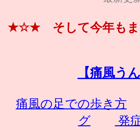
★☆★ そして今年も
【痛風う
痛風の足での歩き方
グ
発