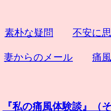
素朴な疑問
不安に
妻からのメール
痛
『私の痛風体験談』（