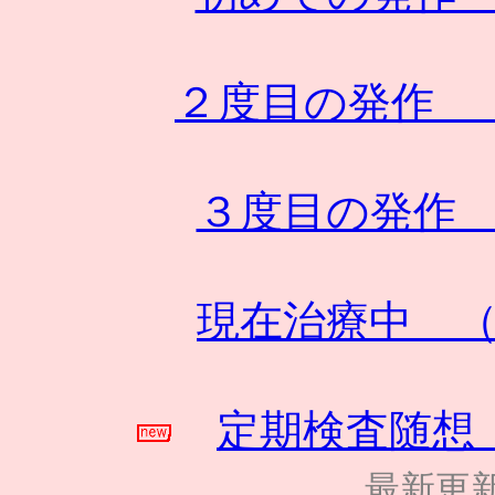
２度目の発作 
３度目の発作
現在治療中 
定期検査随想
最新更新日