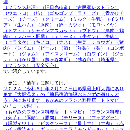
理
（フランス料理）（旧日光街道）（古民家レストラン）
（ウエトロ）（柿）（ゴルゴンゾーラチーズ）（青かびチ
ーズ）（チーズ）（クリーム）（ミルク・牛乳）（イタリ
ア）（生ハム）（豚肉）（鰹・カツオ）（モロヘイヤ）
（トマト）（シャインマスカット）（ブドウ）（鳥肉・鶏
肉）（レバー・肝臓）（テリーヌ）（牛タン）（牛肉）
（ヒラタケ）（キノコ）（ナス）（生姜・ショウガ）（猪
肉）（ジビエ）（ビール）（酒）（洋梨）（梨）（コンポ
ート）（ジャム）（アイスクリーム）（白ワイン）（ジュ
レ）（はかり屋）（越ヶ谷本町）（越谷市）（埼玉県）
（フランス）（安全安心）
でご紹介しています。
更に、「菊芋」に関しては、
２０２４（令和６）年２月２７日山形県最上町大堀にあり
ます「大堀温泉」の「簡易宿泊施設おらだずの宿りんど
う」内にあります「もがみのフランス料理店 トトマビ」
の「コース料理」
（もがみのフランス料理店 トトマビ）（フランス料理）
（菊芋）（豚頭）（豚肉）（テリーヌ）（フォアグラ）
（燻製イワナ）（ビスクソース）（最上牛）（牛肉）（赤
ワイン煮込み）（ガトーショコラ「モンドール」）（チョ