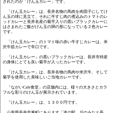
されたのが「けん玉カレー」です。
「けん玉カレー」は、長井名物の馬肉を肉団子にしてけ
ん玉の球に見立て、それに牛すじ肉の煮込みのトマトのレ
ッドカレーと長井名産の菊芋入りの黒いブラックカレーに
はさまれたご飯がけん玉の胴の形になっている２色カレー
です。
「けん玉カレー」のトマト味の赤い牛すじカレーは、米
沢牛筋カレーで辛口です。
「けん玉カレー」の黒いブラックカレーは、長井市特産
の身体にとても良い菊芋が入ったカレーです。
「けん玉カレー」は、長井名物の馬肉や米沢牛、そして
菊芋を使用した美味しいご当地カレーです。
「ながいCafe食堂」の店舗内には、様々の大きさとカラ
フルな彩りのけん玉が展示されています。
「けん玉カレー」は、１３００円です。
山形県長井市東町にあります「道の駅 川のみなと長