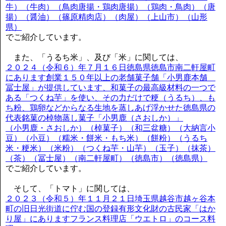
牛）（牛肉）（鳥肉唐揚・鶏肉唐揚）（鶏肉・鳥肉）（唐
揚）（醤油）（篠原精肉店）（肉屋）（上山市）（山形
県）
でご紹介しています。
また、「うるち米」、及び「米」に関しては、
２０２４（令和６）年７月１６日徳島県徳島市南二軒屋町
にあります創業１５０年以上の老舗菓子舗「小男鹿本舗
冨士屋」が提供しています、和菓子の最高級材料の一つで
ある「つくね芋」を使い、その力だけで粳（うるち）、も
ち粉、鶏卵などからなる生地を蒸しあげ浮かせた徳島県の
代表銘菓の棹物蒸し菓子「小男鹿（さおしか）」
（小男鹿・さおしか）（棹菓子）（和三盆糖）（大納言小
豆）（小豆）（糯米・餅米・もち米）（餅粉）（うるち
米・粳米）（米粉）（つくね芋・山芋）（玉子）（抹茶）
（茶）（冨士屋）（南二軒屋町）（徳島市）（徳島県）
でご紹介しています。
そして、「トマト」に関しては、
２０２３（令和５）年１１月２１日埼玉県越谷市越ヶ谷本
町の旧日光街道に佇む国の登録有形文化財の古民家「はか
り屋」にありますフランス料理店「ウエトロ」のコース料