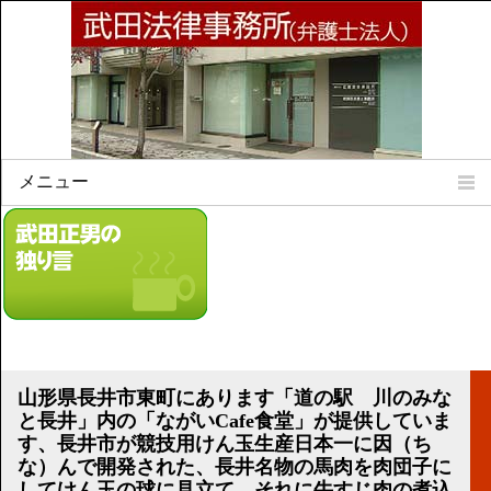
メニュー
Home
所属弁護士
事務所所訓
法律相談案内
弁護士料について
事務所所在地
山形県長井市東町にあります「道の駅 川のみな
リンク集
と長井」内の「ながいCafe食堂」が提供していま
す、長井市が競技用けん玉生産日本一に因（ち
顧問契約について
な）んで開発された、長井名物の馬肉を肉団子に
してけん玉の球に見立て、それに牛すじ肉の煮込