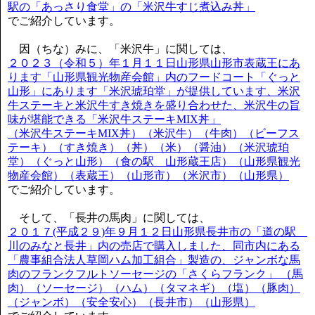
駅の「あっさり食堂」の「米沢牛すじ煮込み丼」
でご紹介しています。
因（ちな）みに、「米沢牛」に関しては、
２０２３（令和５）年１月１１日山形県山形市表蔵王にあ
ります「山形県観光物産会館」内のフードコート「ぐっと
山形」にあります「米沢琥珀堂」が提供しています、米沢
牛ステーキと米沢牛すき焼きを盛り合わせた、米沢牛の旨
味が堪能できる「米沢牛ステーキMIX丼」
（米沢牛ステーキMIX丼）（米沢牛）（牛肉）（ビーフス
テーキ）（すき焼き）（丼）（米）（醤油）（米沢琥珀
堂）（ぐっと山形）（食の駅 山形蔵王店）（山形県観光
物産会館）（表蔵王）（山形市）（米沢市）（山形県）
でご紹介しています。
そして、「長井の馬肉」に関しては、
２０１７(平成２９)年９月１２日山形県長井市の「道の駅
川のみなと長井」内の売店で購入しました、同市内にある
「農事組合法人草岡ハム加工組合」製造の、ジャンボな馬
肉のフランクフルトソーセージの「さくらフランク」 （馬
肉）（ソーセージ）（ハム）（タマネギ）（塩）（豚肉）
（ジャンボ）（安全安心）（長井市）（山形県）