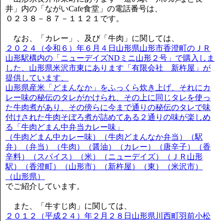
井」内の「ながいCafe食堂」の電話番号は、
０２３８－８７－１１２１です。
なお、「カレー」、及び「牛肉」に関しては、
２０２４（令和６）年６月４日山形県山形市香澄町のＪＲ
山形駅構内の「ニューデイズNDミニ山形２号」で購入しま
した、山形県米沢市東にあります「有限会社 新杵屋」が
提供しています、
山形県産米「どまんなか」をふっくら炊き上げ、それにカ
レー味の秘伝のタレがかけられ、その上に同じタレを使っ
た牛肉煮があり、その傍らに今まで通りの秘伝のタレで味
付けされた牛肉そぼろ煮が詰めてある２通りの味が楽しめ
る「牛肉どまん中弁当カレー味」
（牛肉どまん中カレー味）（牛肉どまんなか弁当）（駅
弁）（弁当）（牛肉）（醤油）（カレー）（唐辛子）（香
辛料）（スパイス）（米）（ニューデイズ）（ＪＲ山形
駅）（香澄町）（山形市）（新杵屋）（東）（米沢市）
（山形県）
でご紹介しています。
また、「牛すじ肉」に関しては、
２０１２（平成２４）年２月２８日山形県川西町羽前小松