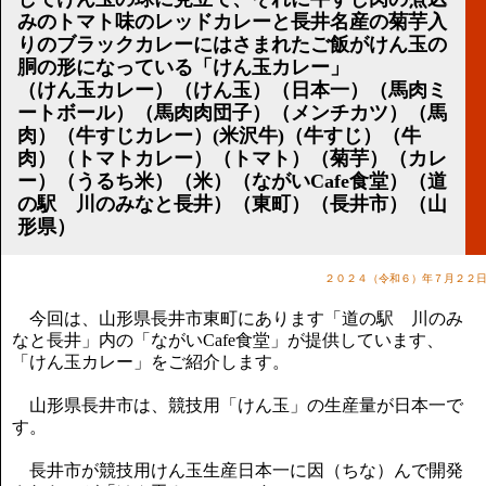
講演のご案内
みのトマト味のレッドカレーと長井名産の菊芋入
気をつけたい法律のポイント
りのブラックカレーにはさまれたご飯がけん玉の
武田正男の独り言
胴の形になっている「けん玉カレー」
（けん玉カレー）（けん玉）（日本一）（馬肉ミ
ートボール）（馬肉肉団子）（メンチカツ）（馬
肉）（牛すじカレー）(米沢牛)（牛すじ）（牛
肉）（トマトカレー）（トマト）（菊芋）（カレ
ー）（うるち米）（米）（ながいCafe食堂）（道
の駅 川のみなと長井）（東町）（長井市）（山
形県）
２０２４（令和６）年７月２２
今回は、山形県長井市東町にあります「道の駅 川のみ
なと長井」内の「ながいCafe食堂」が提供しています、
「けん玉カレー」をご紹介します。
山形県長井市は、競技用「けん玉」の生産量が日本一で
す。
長井市が競技用けん玉生産日本一に因（ちな）んで開発