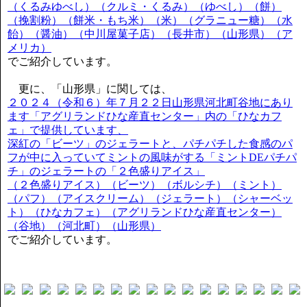
（くるみゆべし）（クルミ・くるみ）（ゆべし）（餅）
（挽割粉）（餅米・もち米）（米）（グラニュー糖）（水
飴）（醤油）（中川屋菓子店）（長井市）（山形県）（ア
メリカ）
でご紹介しています。
更に、「山形県」に関しては、
２０２４（令和６）年７月２２日山形県河北町谷地にあり
ます「アグリランドひな産直センター」内の「ひなカフ
ェ」で提供しています、
深紅の「ビーツ」のジェラートと、パチパチした食感のパ
フが中に入っていてミントの風味がする「ミントDEパチパ
チ」のジェラートの「２色盛りアイス」
（２色盛りアイス）（ビーツ）（ボルシチ）（ミント）
（パフ）（アイスクリーム）（ジェラート）（シャーベッ
ト）（ひなカフェ）（アグリランドひな産直センター）
（谷地）（河北町）（山形県）
でご紹介しています。