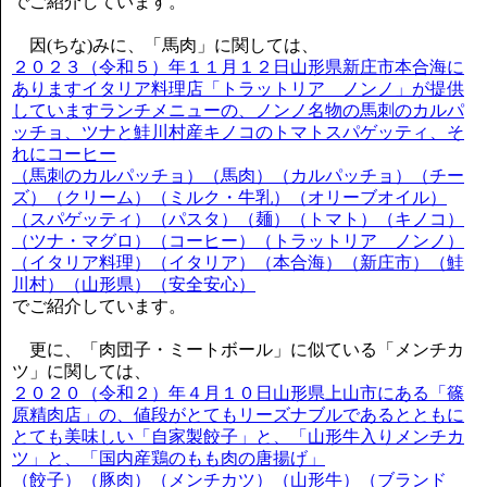
でご紹介しています。
因(ちな)みに、「馬肉」に関しては、
２０２３（令和５）年１１月１２日山形県新庄市本合海に
ありますイタリア料理店「トラットリア ノンノ」が提供
していますランチメニューの、ノンノ名物の馬刺のカルパ
ッチョ、ツナと鮭川村産キノコのトマトスパゲッティ、そ
れにコーヒー
（馬刺のカルパッチョ）（馬肉）（カルパッチョ）（チー
ズ）（クリーム）（ミルク・牛乳）（オリーブオイル）
（スパゲッティ）（パスタ）（麺）（トマト）（キノコ）
（ツナ・マグロ）（コーヒー）（トラットリア ノンノ）
（イタリア料理）（イタリア）（本合海）（新庄市）（鮭
川村）（山形県）（安全安心）
でご紹介しています。
更に、「肉団子・ミートボール」に似ている「メンチカ
ツ」に関しては、
２０２０（令和２）年４月１０日山形県上山市にある「篠
原精肉店」の、値段がとてもリーズナブルであるとともに
とても美味しい「自家製餃子」と、「山形牛入りメンチカ
ツ」と、「国内産鶏のもも肉の唐揚げ」
（餃子）（豚肉）（メンチカツ）（山形牛）（ブランド