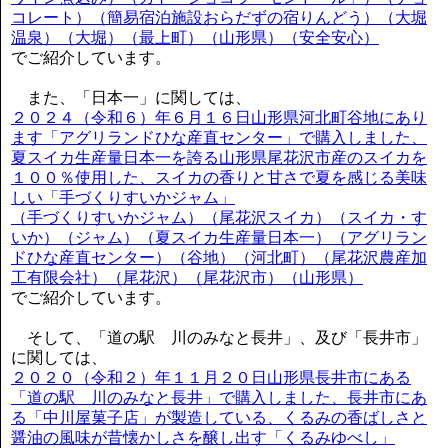
コレート）（簡易宿泊施設おらだずの宿りんどう）（大堀
温泉）（大堀）（最上町）（山形県）（安全安心）
でご紹介しています。
また、「日本一」に関しては、
２０２４（令和６）年６月１６日山形県河北町谷地にあり
ます「アグリランドひな産直センター」で購入しました、
夏スイカ生産量日本一を誇る山形県尾花沢市産のスイカを
１００％使用した、スイカの香りと甘さで夏を感じる美味
しい「手づくりすいかジャム」
（手づくりすいかジャム）（尾花沢スイカ）（スイカ・す
いか）（ジャム）（夏スイカ生産量日本一）（アグリラン
ドひな産直センター）（谷地）（河北町）（尾花沢農産加
工有限会社）（尾花沢）（尾花沢市）（山形県）
でご紹介しています。
そして、「道の駅 川のみなと長井」、及び「長井市」
に関しては、
２０２０（令和２）年１１月２０日山形県長井市にある
「道の駅 川のみなと長井」で購入しました、長井市にあ
る「中川屋菓子店」が製造している、くるみの香ばしさと
醤油の風味が昔懐かしさを醸し出す「くるみゆべし」