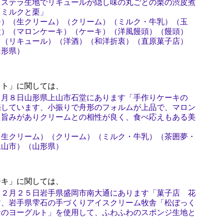
カステラ生地でリキュールが隠し味の丸ごとの栗の渋皮煮
「ミルクと栗」
ー）（生クリーム）（クリーム）（ミルク・牛乳）（玉
煮）（マロンケーキ）（ケーキ）（洋風饅頭）（饅頭）
）（リキュール）（洋酒）（和洋折衷）（直原菓子店）
山形県）
ト」に関しては、
３月８日山形県上山市石堂にあります「手作りケーキの
売しています、小振りで舟形のフォルムが上品で、マロン
た旨みがありクリームとの相性が良く、食べ応えもある美
（生クリーム）（クリーム）（ミルク・牛乳）（茶囲夢・
上山市）（山形県）
キ」に関しては、
１２月２５日岩手県盛岡市南大通にあります「菓子店 花
す、岩手県雫石の手づくりアイスクリーム牧舎「松ぼっく
舎のヨーグルト」を使用して、ふわふわのスポンジ生地と