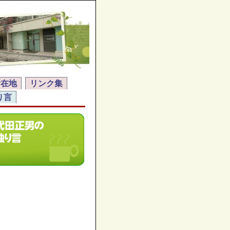
所在地
リンク集
り言