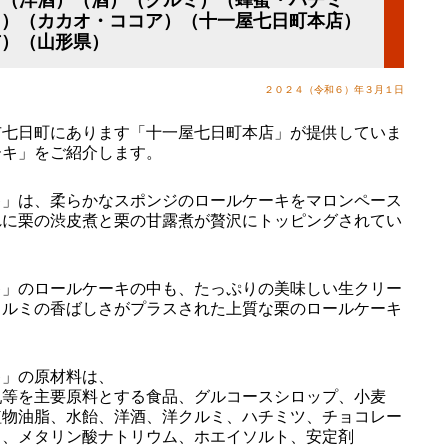
ト）（カカオ・ココア）（十一屋七日町本店）
市）（山形県）
２０２４（令和６）年３月１日
七日町にあります「十一屋七日町本店」が提供していま
ーキ」をご紹介します。
」は、柔らかなスポンジのロールケーキをマロンペース
れに栗の渋皮煮と栗の甘露煮が贅沢にトッピングされてい
」のロールケーキの中も、たっぷりの美味しい生クリー
クルミの香ばしさがプラスされた上質な栗のロールケーキ
」の原材料は、
乳等を主要原料とする食品、グルコースシロップ、小麦
植物油脂、水飴、洋酒、洋クルミ、ハチミツ、チョコレー
ス、メタリン酸ナトリウム、ホエイソルト、安定剤