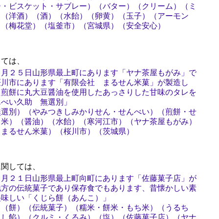
ー・ビスケット・サブレー）（バター）（クリーム）（ミ
）（洋酒）（酒）（水飴）（卵黄）（玉子）（アーモン
）（梅花堂）（塩釜市）（宮城県）（安全安心）
ては、
２月２５日山形県最上町にあります「ヤナ茶屋もがみ」で
桜川市にあります「有限会社 まるせん米菓」が製造し
た煎餅に丸大豆醤油を使用したあっさりした甘味のタレを
んべい久助 無選別」
無選別）（やみつきしみかりせん・せんべい）（煎餅・せ
（米）（醤油）（水飴）（寒河江市）（ヤナ茶屋もがみ）
（まるせん米菓）（桜川市）（茨城県）
関しては、
２月２１日山形県最上町向町にあります「佐藤菓子店」が
地方の伝統菓子であり保存食でもあります、昔懐かしい素
美味しい「くじら餅（あんこ）」
）（餅）（伝統菓子）（糯米・餅米・もち米）（うるち
こし餡）（クルミ・くるみ）（塩）（佐藤菓子店）（ヤナ