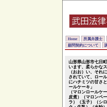
Home
所属弁護士
顧問契約について
山形県山形市七日
います、柔らかな
（おお）い、それ
されていて、ロー
にハチミツの甘さ
ールケーキ」
（マロンロールケ
皮煮）（マロンペ
ラ）（玉子）（シ
ク・牛乳）（水飴