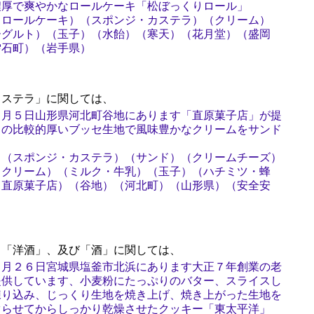
濃厚で爽やかなロールケーキ「松ぼっくりロール」
（ロールケーキ）（スポンジ・カステラ）（クリーム）
ーグルト）（玉子）（水飴）（寒天）（花月堂）（盛岡
雫石町）（岩手県）
ステラ」に関しては、
２月５日山形県河北町谷地にあります「直原菓子店」が提
ワの比較的厚いブッセ生地で風味豊かなクリームをサンド
）（スポンジ・カステラ）（サンド）（クリームチーズ）
（クリーム）（ミルク・牛乳）（玉子）（ハチミツ・蜂
（直原菓子店）（谷地）（河北町）（山形県）（安全安
「洋酒」、及び「酒」に関しては、
１月２６日宮城県塩釜市北浜にあります大正７年創業の老
提供しています、小麦粉にたっぷりのバター、スライスし
練り込み、じっくり生地を焼き上げ、焼き上がった生地を
ぐらせてからしっかり乾燥させたクッキー「東太平洋」