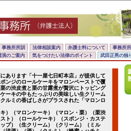
事務所所訓
法律相談案内
弁護士料について
事務所
講演のご案内
気をつけたい法律のポイント
武田正男の独
町にあります「十一屋七日町本店」が提供して
スポンジのロールケーキをマロンペーストで覆
に栗の渋皮煮と栗の甘露煮が贅沢にトッピング
ルケーキの中もたっぷりの美味しい生クリーム
とクルミの香ばしさがプラスされた「マロンロ
ーキ）（マロンケーキ）（マロン・栗）（栗渋
ースト）（ロールケーキ）（スポンジ・カステ
ロップ）（生クリーム）（クリーム）（ミル
）（洋酒）（酒）（クルミ）（蜂蜜・ハチミ