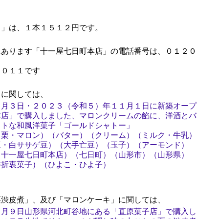
」は、１本１５１２円です。
あります「十一屋七日町本店」の電話番号は、０１２０
００１１です
に関しては、
１月３日・２０２３（令和５）年１１月１日に新築オープ
本店」で購入しました、マロンクリームの餡に、洋酒とバ
フトな和風洋菓子「ゴールドシャトー」
（栗・マロン）（バター）（クリーム）（ミルク・牛乳）
豆・白ササゲ豆）（大手亡豆）（玉子）（アーモンド）
（十一屋七日町本店）（七日町）（山形市）（山形県）
洋折衷菓子）（ひよこ・ひよ子）
渋皮煮」、及び「マロンケーキ」に関しては、
３月９日山形県河北町谷地にある「直原菓子店」で購入し