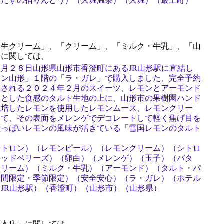
らだずの宿りんどう）（大堀温泉）（大堀）（最上町）
）
生クリーム」、「クリーム」、「ミルク・牛乳」、「山
」に関しては、
月２８日山形県山形市香澄町にあるJR山形駅に直結し
タン山形」１階の「ラ・ガレ」で購入しました、完全予約
売される２０２４年２月のスイーツ、レモンとアーモンド
ッとした食感のタルト生地の上に、山形市の果樹園ハンド
栽培したレモンを使用したレモンムース、レモンクリー
して、その表面をメレンゲでデコレートして軽く焦げ目を
酸っぱいレモンの風味が活きている「雪国レモンのタルト
シトロン）（レモンピール）（レモンクリーム）（シトロ
レッドベリーズ）（卵白）（メレンゲ）（玉子）（バタ
クリーム）（ミルク・牛乳）（アーモンド）（タルト・パ
期間限定・季節限定）（安全安心）（ラ・ガレ）（ホテル
JR山形駅）（香澄町）（山形市）（山形県）