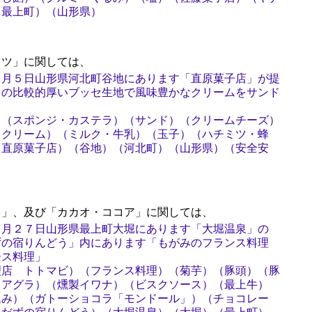
（最上町）（山形県）
ツ」に関しては、
２月５日山形県河北町谷地にあります「直原菓子店」が提
ワの比較的厚いブッセ生地で風味豊かなクリームをサンド
）（スポンジ・カステラ）（サンド）（クリームチーズ）
（クリーム）（ミルク・牛乳）（玉子）（ハチミツ・蜂
（直原菓子店）（谷地）（河北町）（山形県）（安全安
」、及び「カカオ・ココア」に関しては、
２月２７日山形県最上町大堀にあります「大堀温泉」の
ずの宿りんどう」内にあります「もがみのフランス料理
ース料理」
理店 トトマビ）（フランス料理）（菊芋）（豚頭）（豚
ォアグラ）（燻製イワナ）（ビスクソース）（最上牛）
込み）（ガトーショコラ「モンドール」）（チョコレー