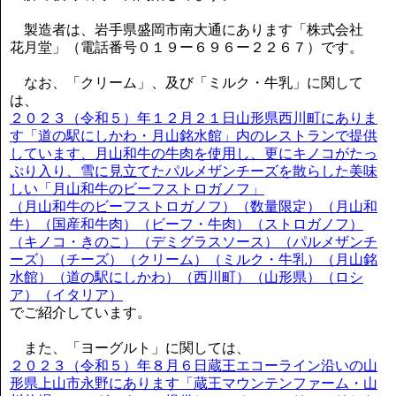
製造者は、岩手県盛岡市南大通にあります「株式会社
花月堂」（電話番号０１９ー６９６ー２２６７）です。
なお、「クリーム」、及び「ミルク・牛乳」に関して
は、
２０２３（令和５）年１２月２１日山形県西川町にありま
す「道の駅にしかわ・月山銘水館」内のレストランで提供
しています、月山和牛の牛肉を使用し、更にキノコがたっ
ぷり入り、雪に見立てたパルメザンチーズを散らした美味
しい「月山和牛のビーフストロガノフ」
（月山和牛のビーフストロガノフ）（数量限定）（月山和
牛）（国産和牛肉）（ビーフ・牛肉）（ストロガノフ）
（キノコ・きのこ）（デミグラスソース）（パルメザンチ
ーズ）（チーズ）（クリーム）（ミルク・牛乳）（月山銘
水館）（道の駅にしかわ）（西川町）（山形県）（ロシ
ア）（イタリア）
でご紹介しています。
また、「ヨーグルト」に関しては、
２０２３（令和５）年８月６日蔵王エコーライン沿いの山
形県上山市永野にあります「蔵王マウンテンファーム・山