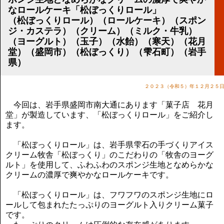
講演のご案内
なロールケーキ「松ぼっくりロール」
気をつけたい法律のポイント
（松ぼっくりロール）（ロールケーキ）（スポン
武田正男の独り言
ジ・カステラ）（クリーム）（ミルク・牛乳）
（ヨーグルト）（玉子）（水飴）（寒天）（花月
堂）（盛岡市）（松ぼっくり）（雫石町）（岩手
県）
２０２３（令和５）年１２月２５
今回は、岩手県盛岡市南大通にあります「菓子店 花月
堂」が製造しています、「松ぼっくりロール」をご紹介し
ます。
「松ぼっくりロール」は、岩手県雫石の手づくりアイス
クリーム牧舎「松ぼっくり」のこだわりの「牧舎のヨーグ
ルト」を使用して、ふわふわのスポンジ生地となめらかな
クリームの濃厚で爽やかなロールケーキです。
「松ぼっくりロール」は、フワフワのスポンジ生地にロ
ールして包まれたたっぷりのヨーグルト入りクリーム菓子
です。