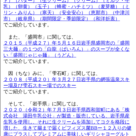
ド）（バター）（生クリーム）（クリーム）（ミルク・牛
乳）（卵黄）（玉子）（蜂蜜・ハチミツ）（麦芽糖）（ミ
リン・みりん）（寒天）（安全安心）（恵那市）（中津川
市）（岐阜県）（期間限定・季節限定）（和洋折衷）
でご紹介しています。
また、「盛岡市」に関しては、
２０１５（平成２７）年５月１６日岩手県盛岡市の「盛岡
三大麺」の１つの「白龍（ぱいろん）」のスープが全くな
い「盛岡じゃじゃ麺」（うどん）
でご紹介しています。
因（ちな）みに、「雫石町」に関しては、
２００８（平成２０）年３月２７日岩手県の網張温泉スキ
ー場及び雫石スキー場でのスキー
でご紹介しています。
そして、「岩手県」に関しては、
２０２０（令和２）年７月３日岩手県西和賀町にある「株
式会社 湯田牛乳公社」が製造・販売している、岩手県産
生乳を使用し、それに生クリームを添加してコクを格段に
増した、生きて腸まで届くビフィズス菌BBー１２入りの健
康にプラスしてプレミアムに美味しいギリシャヨーグルト