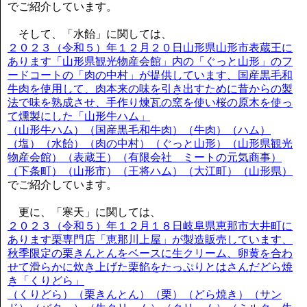
でご紹介しています。
そして、「水飴」に関しては、
２０２３（令和５）年１２月２０日山形県山形市表蔵王に
あります「山形県観光物産会館」内の「ぐっと山形」のフ
ードコートの「肉の中村」が提供しています、国産黒毛和
牛肉を使用して、肉本来の味を引き出すために昔からの製
法で味を熟成させ、手作り煉瓦の窯を使い桜の原木を使っ
て燻製にした「山形牛ハム」
（山形牛ハム）（国産黒毛和牛肉）（牛肉）（ハム）
（塩）（水飴）（肉の中村）（ぐっと山形）（山形県観光
物産会館）（表蔵王）（有限会社 ミートの元気商事）
（下条町）（山形市）（王将ハム）（大江町）（山形県）
でご紹介しています。
更に、「寒天」に関しては、
２０２３（令和５）年１２月１８日岐阜県恵那市大井町に
あります栗専門店「恵那川上屋」が製造販売しています、
秋季限定の栗きんとんをベースに生クリーム、卵黄を合わ
せて滑らかに炊き上げた栗餡をたっぷりとはさんだどら焼
き「くりどら」
（くりどら）（栗きんとん）（栗）（どら焼き）（サン