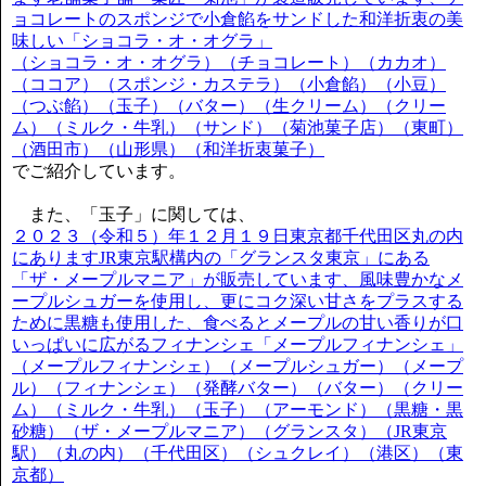
ョコレートのスポンジで小倉餡をサンドした和洋折衷の美
味しい「ショコラ・オ・オグラ」
（ショコラ・オ・オグラ）（チョコレート）（カカオ）
（ココア）（スポンジ・カステラ）（小倉餡）（小豆）
（つぶ餡）（玉子）（バター）（生クリーム）（クリー
ム）（ミルク・牛乳）（サンド）（菊池菓子店）（東町）
（酒田市）（山形県）（和洋折衷菓子）
でご紹介しています。
また、「玉子」に関しては、
２０２３（令和５）年１２月１９日東京都千代田区丸の内
にありますJR東京駅構内の「グランスタ東京」にある
「ザ・メープルマニア」が販売しています、風味豊かなメ
ープルシュガーを使用し、更にコク深い甘さをプラスする
ために黒糖も使用した、食べるとメープルの甘い香りが口
いっぱいに広がるフィナンシェ「メープルフィナンシェ」
（メープルフィナンシェ）（メープルシュガー）（メープ
ル）（フィナンシェ）（発酵バター）（バター）（クリー
ム）（ミルク・牛乳）（玉子）（アーモンド）（黒糖・黒
砂糖）（ザ・メープルマニア）（グランスタ）（JR東京
駅）（丸の内）（千代田区）（シュクレイ）（港区）（東
京都）