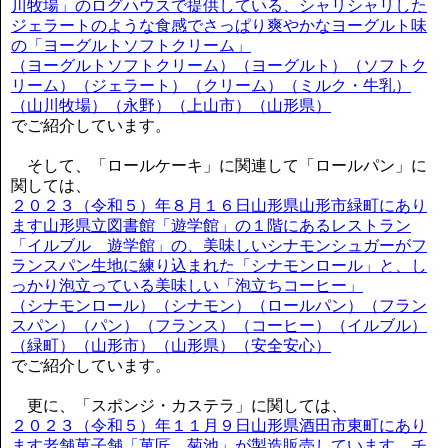
川牧場」のログハウスで提供している、シャリシャリした
ジェラートのような食感でさっぱり爽やかなヨーグルト味
の「ヨーグルトソフトクリーム」
（ヨーグルトソフトクリーム）（ヨーグルト）（ソフトク
リーム）（ジェラート）（クリーム）（ミルク・牛乳）
（山川牧場）（永野）（上山市）（山形県）
でご紹介しています。
そして、「ロールケーキ」に関連して「ロールパン」に
関しては、
２０２３（令和５）年８月１６日山形県山形市緑町にあり
ます山形県立図書館「遊学館」の１階にあるレストラン
「イルブル 遊学館」の、美味しいシナモンシュガーがフ
ランスパン生地に練り込まれた「シナモンロール」と、し
っかり泡立っている美味しい「泡立ちコーヒー」
（シナモンロール）（シナモン）（ロールパン）（フラン
スパン）（パン）（フランス）（コーヒー）（イルブル）
（緑町）（山形市）（山形県）（安全安心）
でご紹介しています。
更に、「スポンジ・カステラ」に関しては、
２０２３（令和５）年１１月９日山形県酒田市東町にあり
ます老舗菓子舗「菓匠 菊池」が製造販売しています、チ