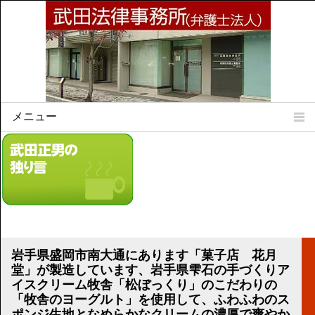
メニュー
Home
所属弁護士
事務所所訓
法律相談案内
弁護士料について
事務所所在地
岩手県盛岡市南大通にあります「菓子店 花月
リンク集
堂」が製造しています、岩手県雫石の手づくりア
イスクリーム牧舎「松ぼっくり」のこだわりの
顧問契約について
「牧舎のヨーグルト」を使用して、ふわふわのス
ポンジ生地となめらかなクリームの濃厚で爽やか