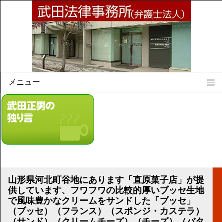
メニュー
Home
所属弁護士
事務所所訓
法律相談案内
弁護士料について
事務所所在地
山形県河北町谷地にあります「直原菓子店」が提
リンク集
供しています、フワフワの比較的厚いブッセ生地
で風味豊かなクリームをサンドした「ブッセ」
顧問契約について
（ブッセ）（フランス）（スポンジ・カステラ）
（サンド）（クリームチーズ）（チーズ）（バタ