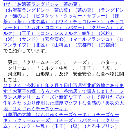
せた「お濃茶ラングドシャ 茶の菓」
（お濃茶ラングドシャ 茶の菓）（茶の菓）（ラングドシ
ャ・猫の舌）（ビスケット・クッキー・サブレー）（抹
茶）（茶）（木の葉）（ホワイトチョコレート）（チョコ
レート）（カカオ・ココア）（バター）（クリーム）（ミ
ルク）（玉子）（コンデンスミルク・練乳）（米粉）
（米）（サンド）（安全安心）（マールブランシュ）（ロ
マンライフ）（北区）（山科区）（京都市）（京都府）
でご紹介しています。
更に、「クリームチーズ」、「チーズ」、「バター」、
「クリーム」、「ミルク・牛乳」、「玉子」、「塩」、
「河北町」、「山形県」、及び「安全安心」な食べ物に関
しては、
２０２４（令和６）年２月１日山形県河北町谷地にありま
す「お菓子の郷 うろこや 谷地店」で購入しました、フ
ランス産クリームチーズと新鮮な玉子、そして搾りたての
牛乳をたっぷり使用した濃厚でソフトな食感の「奥羽の大
地 はんじゅくチーズケーキ」
（奥羽の大地 はんじゅくチーズケーキ）（チーズケー
キ）（クリームチーズ）（チーズ）（バター）（クリー
ム）（ミルク・牛乳）（玉子）（塩）（とろ生プリン）