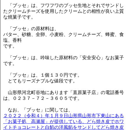
「ブッセ」は、フワフワのブッセ生地とそれでサンドし
たクリームチーズを使用したクリームとの相性が良い上質
な焼菓子です。
「ブッセ」の原材料は、
バター、砂糖、全卵、小麦粉、クリームチーズ、蜂蜜、食
塩、香料
です。
「ブッセ」は、吟味した原材料の「安全安心」なお菓子
です。
「ブッセ」は、１個１３０円です。
とてもリーズナブルな値段です。
山形県河北町谷地にあります「直原菓子店」の電話番号
は、０２３７－７２－３６０５です。
なお、「ブッセ」に関しては、
２０２２（令和４）年１月９日山形県山形市下東山にある
「お菓子処 高瀬屋」が提供している、どら焼き皮でホワ
イトチョコレートと白餡の洋風餡をサンドしてどら焼き皮