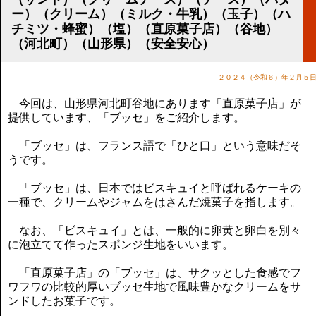
講演のご案内
ー）（クリーム）（ミルク・牛乳）（玉子）（ハ
気をつけたい法律のポイント
チミツ・蜂蜜）（塩）（直原菓子店）（谷地）
武田正男の独り言
（河北町）（山形県）（安全安心）
２０２４（令和６）年２月５
今回は、山形県河北町谷地にあります「直原菓子店」が
提供しています、「ブッセ」をご紹介します。
「ブッセ」は、フランス語で「ひと口」という意味だそ
うです。
「ブッセ」は、日本ではビスキュイと呼ばれるケーキの
一種で、クリームやジャムをはさんだ焼菓子を指します。
なお、「ビスキュイ」とは、一般的に卵黄と卵白を別々
に泡立てて作ったスポンジ生地をいいます。
「直原菓子店」の「ブッセ」は、サクッとした食感でフ
ワフワの比較的厚いブッセ生地で風味豊かなクリームをサ
ンドしたお菓子です。