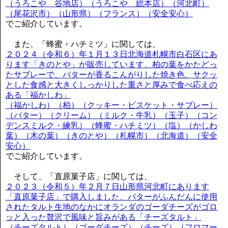
（うろこや 谷地店）（うろこや 総本店）（河北町）
（尾花沢市）（山形県）（フランス）（安全安心）
でご紹介しています。
また、「蜂蜜・ハチミツ」に関しては、
２０２４（令和６）年１月１３日北海道札幌市白石区にあ
ります「きのとや」が販売しています、柏の葉をかたどっ
たサブレーで、バターが香るこんがりした焼き色、サクッ
とした食感と大きくしっかりした重さと厚みで食べ応えの
ある「福かしわ」
（福かしわ）（柏）（クッキー・ビスケット・サブレー）
（バター）（クリーム）（ミルク・牛乳）（玉子）（コン
デンスミルク・練乳）（蜂蜜・ハチミツ）（塩）（かしわ
葉）（木の葉）（きのとや）（札幌市）（北海道）（安全
安心）
でご紹介しています。
そして、「直原菓子店」に関しては、
２０２３（令和５）年２月７日山形県河北町にあります
「直原菓子店」で購入しました、バターがふんだんに使用
されたタルト生地のなかにオランダのゴーダチーズがゴロ
ッと入った贅沢で風味と旨みがある「チーズタルト」
（チーズタルト）（ゴーダチーズ）（チーズ）（フロマー