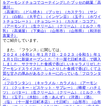
をアーモンドチョコでコーテイングしたブッセの銘菓「高
瀬川」
（高瀬川）（どら焼き）（ブッセ）（カステラ）（サン
ド）（白餡）（大手亡）（インゲン豆）（玉子）（ホワイ
トチョコレート）（チョコレート）（カカオ・ココア）
（アーモンド）（生クリーム）（クリーム）（ミルク・牛
乳）（高瀬屋）（下東山）（山形市）（山形県）（和洋折
衷菓子）
でご紹介しています。
また、「フランス」に関しては、
２０２４（令和６）年１月７日・２０２３（令和５）年１
１月１日に新築オープンした「十一屋七日町本店」で購入
しました、サクサクした食感で香ばしいキャラメリゼした
アーモンドスライスが、しっとりした食感で香ばしくて上
質な甘さの厚みがあるクッキーにのっている「フロランタ
ン」
（フロランタン）（キャラメル・カラメル）（アーモン
ド）（クッキー・ビスケット・サブレー）（蜂蜜・ハチミ
ツ）（バター）（生クリーム）（クリーム）（ミルク・牛
乳）（玉子）（水飴）（杏・あんず）（洋酒）（酒）
（塩）（十一屋七日町本店）（七日町）（山形市）（山形