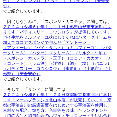
県）（フィレンツｴ）（イタリア）（フランス）（安全安
心）
でご紹介しています。
因（ちな）みに、「スポンジ・カステラ」に関しては、
２０２４（令和６）年１月１１日山形県山形市東原町にあ
ります「パティスリー コウシロウ」が提供しています、
パイ生地をミルフィーユ状にしてそれにバタークリームを
加えてココアスポンジで包んだ「アントーレ」
（アントーレ）（パイ・タルト）（ミルフィーユ）（バタ
ークリーム）（バター）（クリーム）（ミルク・牛乳）
（スポンジ・カステラ）（玉子）（ココア・カカオ）（チ
ョコレート）（ラム酒）（洋酒）（酒）（塩）（バニラ）
（パティスリー コウシロウ）（東原町）（山形市）（山
形県）（安全安心）
でご紹介しています。
そして、「サンド」に関しては、
２０２４（令和６）年１月２４日京都府京都市北区にあり
ます「マールブランシュ北山本店」が販売しています、京
都の宇治白川の厳選茶葉をはじめとする宇治茶を使用し、
素材から配合、焼き方、色目等を吟味したラングドシャ
（猫の舌）と独自配合のホワイトチョコレートを組み合わ