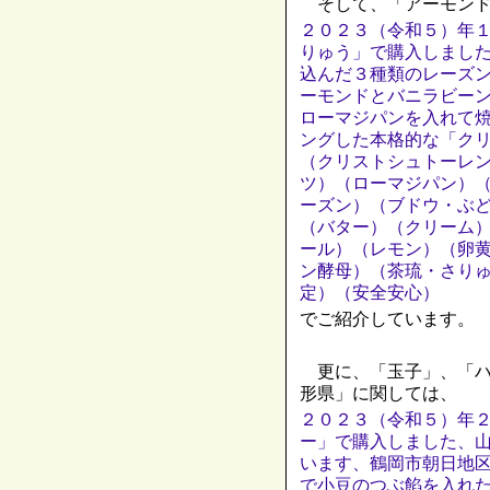
そして、「アーモンド
２０２３（令和５）年
りゅう」で購入しまし
込んだ３種類のレーズ
ーモンドとバニラビー
ローマジパンを入れて
ングした本格的な「ク
（クリストシュトーレ
ツ）（ローマジパン）
ーズン）（ブドウ・ぶ
（バター）（クリーム
ール）（レモン）（卵
ン酵母）（茶琉・さり
定）（安全安心）
でご紹介しています。
更に、「玉子」、「ハ
形県」に関しては、
２０２３（令和５）年
ー」で購入しました、
います、鶴岡市朝日地
で小豆のつぶ餡を入れ