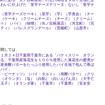
味わいに仕上げた「里芋チーズテリーヌ」ないし「里芋チ
）（里芋チーズケーキ）（里芋）（芋）（芋煮会）（チー
）（ケーキ）（クリームチーズ）（チーズ）（クリーム）
ルト）（パイ）（味噌）（矢ノ目糀屋店）（河北町）（完
ッティ）（パレスグランデール）（荒楯町）（山形市）
関しては、
１１月２４日千葉県千葉市にある「パティスリー オラン
いる、千葉県産落花生を１００％使用した落花生の蜜煮が
ダ産発酵バターをたっぷり使用したパイ生地で包んで香ば
生パイ」
生・ピーナッツ）（パイ・タルト）（発酵バター）（クリ
）（オランダ）（塩）（白餡）（白いんげん豆）（大手亡
（玉子）（オランダ家）（千葉市）（千葉県）（安全安