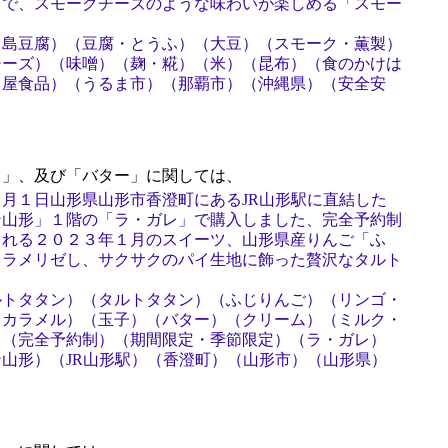
とで、スモークチーズのような味わいが楽しめる「スモー
（島豆腐）（豆腐・とうふ）（大豆）（スモーク・薫製）
チーズ）（味噌）（麹・糀）（米）（昆布）（食のかけは
し屋食品）（うるま市）（那覇市）（沖縄県）（安全安
」、及び「バター」に関しては、
月１日山形県山形市香澄町にあるJR山形駅に直結した
ン山形」１階の「ラ・ガレ」で購入しました、完全予約制
される２０２３年１月のスイーツ、山形県産りんご「ふ
ャラメリゼし、サクサクのパイ生地に飾った贅沢なタルト
ルトタタン）（タルトタタン）（ふじりんご）（リンゴ・
・カラメル）（玉子）（バター）（クリーム）（ミルク・
）（完全予約制）（期間限定・季節限定）（ラ・ガレ）
山形）（JR山形駅）（香澄町）（山形市）（山形県）