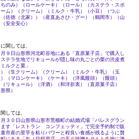
とちのみ）（ロールケーキ）（ロール）（カステラ・スポ
リーム）（クリーム）（ミルク・牛乳）（小豆）（つぶ
）（佐徳（北家））（産直あさひ・グー）（鶴岡市）（山
）（安全安心）
に関しては、
３月９日山形県河北町谷地にある「直原菓子店」で購入し
カステラ生地でリキュールが隠し味の丸ごとの栗の渋皮煮
「ミルクと栗」
ー）（生クリーム）（クリーム）（ミルク・牛乳）（玉
煮）（マロンケーキ）（ケーキ）（洋風饅頭）（饅頭）
）（リキュール）（洋酒）（和洋折衷）（直原菓子店）
山形県）
関しては、
９月３０日山形県山形市荒楯町の結婚式場「パレスグラン
ります「レストラン コンフェッティ」で完全予約制で販
天童市産の里芋を粘りパワーと程良い食感が残るように贅
北町にある「矢ノ目糀屋店」の五八味噌をタルト生地に塗