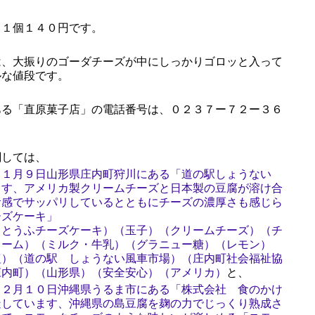
１個１４０円です。
、大振りのゴーダチーズが中にしっかりゴロッと入って
ルな値段です。
る「直原菓子店」の電話番号は、０２３７ー７２ー３６
しては、
１１月９日山形県庄内町狩川にある「道の駅しょうない
ます、アメリカ製クリームチーズと日本製の豆腐が溶け合
食感でサッパリしているとともにチーズの濃厚さも感じら
ーズケーキ」
（とうふチーズケーキ）（玉子）（クリームチーズ）（チ
リーム）（ミルク・牛乳）（グラニュー糖）（レモン）
塩）（道の駅 しょうない風車市場）（庄内町社会福祉協
庄内町）（山形県）（安全安心）（アメリカ）
と、
１２月１０日沖縄県うるま市にある「株式会社 食のかけ
造しています、沖縄県の島豆腐を麹の力でじっくり熟成さ