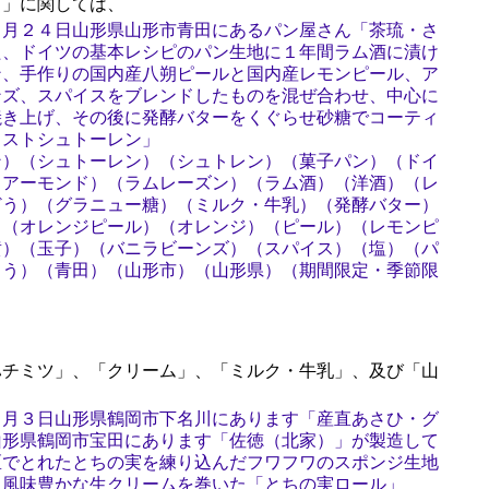
」に関しては、
１月２４日山形県山形市青田にあるパン屋さん「茶琉・さ
た、ドイツの基本レシピのパン生地に１年間ラム酒に漬け
ン、手作りの国内産八朔ピールと国内産レモンピール、ア
ンズ、スパイスをブレンドしたものを混ぜ合わせ、中心に
焼き上げ、その後に発酵バターをくぐらせ砂糖でコーティ
リストシュトーレン」
ン）（シュトーレン）（シュトレン）（菓子パン）（ドイ
（アーモンド）（ラムレーズン）（ラム酒）（洋酒）（レ
どう）（グラニュー糖）（ミルク・牛乳）（発酵バター）
）（オレンジピール）（オレンジ）（ピール）（レモンピ
黄）（玉子）（バニラビーンズ）（スパイス）（塩）（パ
ゅう）（青田）（山形市）（山形県）（期間限定・季節限
チミツ」、「クリーム」、「ミルク・牛乳」、及び「山
２月３日山形県鶴岡市下名川にあります「産直あさひ・グ
山形県鶴岡市宝田にあります「佐徳（北家）」が製造して
区でとれたとちの実を練り込んだフワフワのスポンジ生地
た風味豊かな生クリームを巻いた「とちの実ロール」