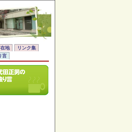
所在地
リンク集
り言