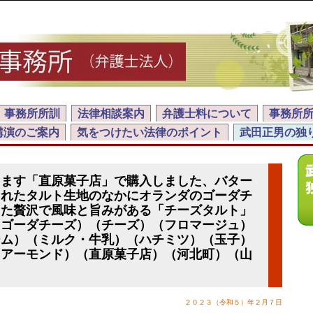
事務所所訓
法律相談案内
弁護士料について
事務所
講演のご案内
気をつけたい法律のポイント
武田正男の独
ります「直原菓子店」で購入しました、バター
されたタルト生地のなかにオランダのゴーダチ
った贅沢で風味と旨みがある「チーズタルト」
（ゴーダチーズ）（チーズ）（フロマージュ）
ーム）（ミルク・牛乳）（ハチミツ）（玉子）
（アーモンド）（直原菓子店）（河北町）（山
）
２０２３（令和５）年２月７日