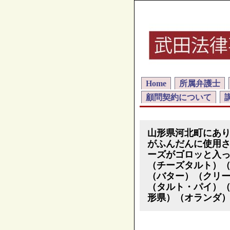
Home
所属弁護士
顧問契約について
山形県河北町にあ
がふんだんに使用
ーズがゴロッと入
（チーズタルト）
（バター）（クリ
（タルト・パイ）
形県）（オランダ