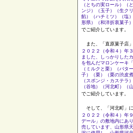
（とちの実ロール）（
ンジ）（玉子）（生ク
餡）（ハチミツ）（塩
形県）（和洋折衷菓子
でご紹介しています。
また、「直原菓子店」
２０２２（令和４）年
ました、しっかりした
を包んだマロンケーキ
（ミルクと栗）（バタ
子）（栗）（栗の渋皮
（スポンジ・カステラ
（谷地）（河北町）（
でご紹介しています。
そして、「河北町」に
２０２２（令和４）年
デール」の敷地内にあ
売しています、山形県
沢に使用し、山形県河