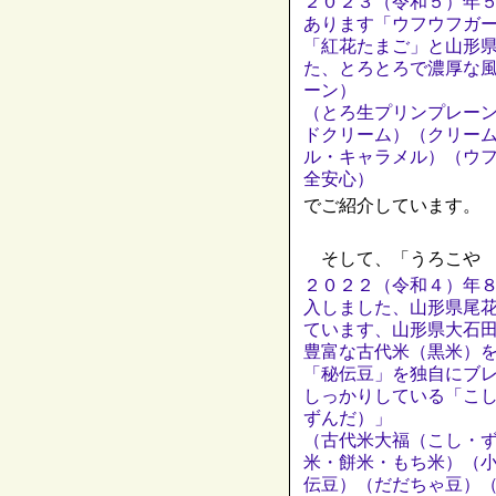
２０２３（令和５）年
あります「ウフウフガ
「紅花たまご」と山形
た、とろとろで濃厚な
ーン）
（とろ生プリンプレー
ドクリーム）（クリー
ル・キャラメル）（ウ
全安心）
でご紹介しています。
そして、「うろこや 
２０２２（令和４）年
入しました、山形県尾
ています、山形県大石
豊富な古代米（黒米）
「秘伝豆」を独自にブ
しっかりしている「こ
ずんだ）」
（古代米大福（こし・
米・餅米・もち米）（
伝豆）（だだちゃ豆）