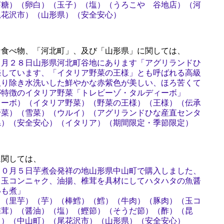
芽糖）（卵白）（玉子）（塩）（うろこや 谷地店）（河
尾花沢市）（山形県）（安全安心）
食べ物、「河北町」、及び「山形県」に関しては、
１月２８日山形県河北町谷地にあります「アグリランドひ
売しています、「イタリア野菜の王様」とも呼ばれる高級
取り除き水洗いした鮮やかな赤紫色が美しい、ほろ苦くて
が特徴のイタリア野菜「トレビーゾ・タルディーボ」
ィーボ）（イタリア野菜）（野菜の王様）（王様）（伝承
野菜）（雪菜）（ウルイ）（アグリランドひな産直センタ
県）（安全安心）（イタリア）（期間限定・季節限定）
関しては、
１０月５日芋煮会発祥の地山形県中山町で購入しました、
、玉コンニャク、油揚、椎茸を具材にしてハタハタの魚醤
いも煮」
）（里芋）（芋）（棒鱈）（鱈）（牛肉）（豚肉）（玉コ
椎茸）（醤油）（塩）（鰹節）（そうだ節）（酢）（昆
タ）（中山町）（尾花沢市）（山形県）（安全安心）