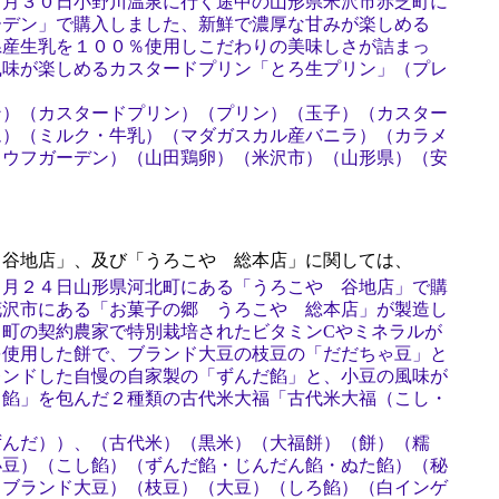
５月３０日小野川温泉に行く途中の山形県米沢市赤芝町に
ーデン」で購入しました、新鮮で濃厚な甘みが楽しめる
県産生乳を１００％使用しこだわりの美味しさが詰まっ
風味が楽しめるカスタードプリン「とろ生プリン」（プレ
ン）（カスタードプリン）（プリン）（玉子）（カスター
ム）（ミルク・牛乳）（マダガスカル産バニラ）（カラメ
フウフガーデン）（山田鶏卵）（米沢市）（山形県）（安
谷地店」、及び「うろこや 総本店」に関しては、
８月２４日山形県河北町にある「うろこや 谷地店」で購
花沢市にある「お菓子の郷 うろこや 総本店」が製造し
田町の契約農家で特別栽培されたビタミンCやミネラルが
を使用した餅で、ブランド大豆の枝豆の「だだちゃ豆」と
レンドした自慢の自家製の「ずんだ餡」と、小豆の風味が
し餡」を包んだ２種類の古代米大福「古代米大福（こし・
ずんだ））、（古代米）（黒米）（大福餅）（餅）（糯
小豆）（こし餡）（ずんだ餡・じんだん餡・ぬた餡）（秘
（ブランド大豆）（枝豆）（大豆）（しろ餡）（白インゲ