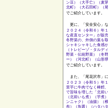
ン豆）（大手亡）（麦
北町）（大石田町）（
でご紹介しています。
更に、「安全安心」な
２０２４（令和６）年
な産直センター」が販
冬野菜の、外側の葉を
シャキシャキした食感
（トレビーゾ・タルデ
野菜・伝統野菜）（冬
ー）（河北町）（山形
でご紹介しています。
また、「尾花沢市」に
２０２３（令和５）年
里芋に牛肉でなく棒鱈
で旨味を増した「北前
（北前いも煮）（芋煮
ンニャク）（油揚）（
布）（魚醤）（ハタハ