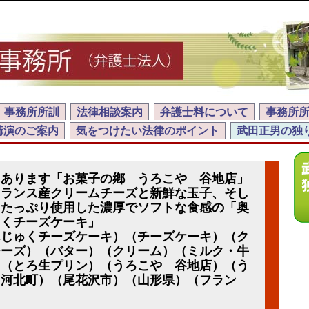
事務所所訓
法律相談案内
弁護士料について
事務所
講演のご案内
気をつけたい法律のポイント
武田正男の独
にあります「お菓子の鄕 うろこや 谷地店」
フランス産クリームチーズと新鮮な玉子、そし
をたっぷり使用した濃厚でソフトな食感の「奥
ゅくチーズケーキ」
んじゅくチーズケーキ）（チーズケーキ）（ク
チーズ）（バター）（クリーム）（ミルク・牛
）（とろ生プリン）（うろこや 谷地店）（う
（河北町）（尾花沢市）（山形県）（フラン