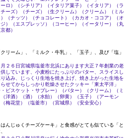
ノーロ）（シチリア）（イタリア菓子）（イタリア）（ラ
タチーズ）（チーズ）（生クリーム）（クリーム）（ミル
オ）（ナッツ）（チョコレート）（カカオ・ココア）（オ
ンジ）（エスプレッソ）（コーヒー）（イータリー）（丸
東京都）
クリーム」、「ミルク・牛乳」、「玉子」、及び「塩」
１月２６日宮城県塩釜市北浜にあります大正７年創業の老
提供しています、小麦粉にたっぷりのバター、スライスし
練り込み、じっくり生地を焼き上げ、焼き上がった生地を
ぐらせてからしっかり乾燥させたクッキー「東太平洋」
ー・ビスケット・サブレー）（バター）（クリーム）（ミ
）（洋酒）（酒）（水飴）（卵黄）（玉子）（アーモン
）（梅花堂）（塩釜市）（宮城県）（安全安心）
はんじゅくチーズケーキ」と食感がとても似ている「と
は、