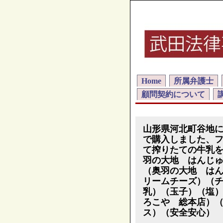
Home
所属弁護士
顧問契約について
山形県河北町谷地
で購入しました、
て搾りたての牛乳
羽の大地 はんじ
（奥羽の大地 は
リームチーズ）（
乳）（玉子）（塩
ろこや 総本店）
ス）（安全安心）