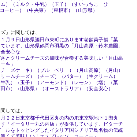
ーム）（ミルク・牛乳）（玉子）（すいっちこーひー
ッチコーヒー）（中央東）（東根市）（山形県）
ズ」に関しては、
１１月９日山形県酒田市東町にあります老舗菓子舗「菓
しています、山形県鶴岡市羽黒の「月山高原・鈴木農園」
安全安心な
ぱさとクリームチーズの風味が合奏する美味しい「月山高
ケーキ」
ーチーズケーキ）（ブルーベリー）（月山高原）（月山）
クリームチーズ）（チーズ）（バター）（生クリーム）
・牛乳）（玉子）（アーモンド）（レモン）（塩）（菓
酒田市）（山形県）（オーストラリア）（安全安心）
関しては、
月２２日東京都千代田区丸の内のJR東京駅地下１階丸
ます「イータリー丸の内店」が提供しています、ビターチ
ピールをトッピングしたイタリア国シチリア島名物の伝統
、濃くて美味しい「エスプレッソ コーヒー」