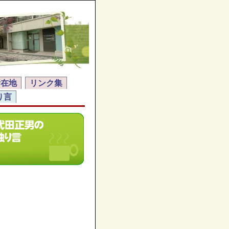
所在地
リンク集
り言