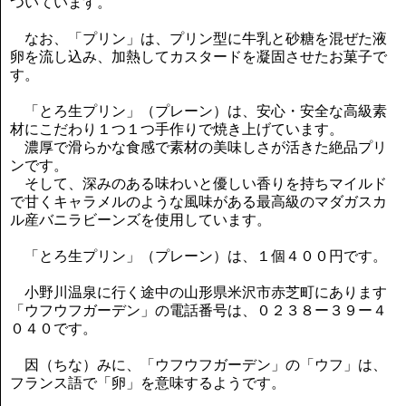
ついています。
なお、「プリン」は、プリン型に牛乳と砂糖を混ぜた液
卵を流し込み、加熱してカスタードを凝固させたお菓子で
す。
「とろ生プリン」（プレーン）は、安心・安全な高級素
材にこだわり１つ１つ手作りで焼き上げています。
濃厚で滑らかな食感で素材の美味しさが活きた絶品プリ
ンです。
そして、深みのある味わいと優しい香りを持ちマイルド
で甘くキャラメルのような風味がある最高級のマダガスカ
ル産バニラビーンズを使用しています。
「とろ生プリン」（プレーン）は、１個４００円です。
小野川温泉に行く途中の山形県米沢市赤芝町にあります
「ウフウフガーデン」の電話番号は、０２３８ー３９ー４
０４０です。
因（ちな）みに、「ウフウフガーデン」の「ウフ」は、
フランス語で「卵」を意味するようです。