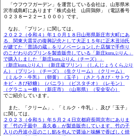
「ウフウフガーデン」を運営している会社は、山形県米
沢市成島町にあります「株式会社 山田鶏卵」（電話番号
０２３８ー２２ー１０００）です。
なお、「プリン」に関しては、
２０２２（令和４）年１０月１８日山形県新庄市大町にあ
る、関東大震災の復興記念として大正１５年に正木丑治氏
が建てた「普請の蔵」をリノベーションした店舗で手作り
のこだわりのプリンを製造販売している「新庄kuraぷりん」
で購入しました「新庄kuraぷりん（チーズ）」
（新庄kuraぷりん）（新庄蔵プリン）（しんじょうくらぷり
ん）（プリン）（チーズ）（生クリーム）（クリーム）
（ミルク・牛乳）（卵黄）（玉子）（さとうきび・サトウ
キビ・きび砂糖）（バニラ）（ピスタチオ）（レモン）
（グラニュー糖）（新庄市）（山形県）（安全安心）
でご紹介しています。
また、「クリーム」、「ミルク・牛乳」、及び「玉子」
に関しては、
２０２３（令和５）年５月２４日京都府長岡京市にありま
す「竹の子最中 喜久春」が製造販売しています、竹の子
入りの丹波小豆のこし餡を包んで醤油と味醂で香ばしく焼