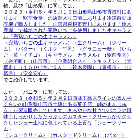
物、及び「山形県」に関しては、
２０２３（令和５）年５月１９日山形県山形市香澄町にあ
ります「駅前食堂」の店舗入り口前にあります冷凍自動販
売機で購入しました、山形県東根市野川にあります「鈴木
農園」で栽培された完熟いちごを使用しました生キャラメ
ル「完熟いちごの生キャラメル」
（完熟いちごの生キャラメル）（生クリーム）（クリー
ム）（バター）（ミルク・牛乳）（グラニュー糖）（いち
ご・苺・イチゴ）（キャラメル・カラメル）（駅前食堂）
（香澄町）（山形市）（企業組合スイーツキッチン）（天
童市）（１５０いちごえん）（鈴木農園）（東根市）（山
形県）（安全安心）
でご紹介しています。
また、「バニラ」に関しては、
２０２３（令和５）年２月９日西蔵王高原ラインの真ん中
くらいの山形県山形市土坂にある菓子店「峠のまんじゅ
う」が製造販売しています、まろやかな甘さでバニラの風
味もしっかりしたたっぷりのカスタードクリームがサクサ
クしたシュー生地に包まれている上質な「シュークリー
ム」
（シュークリーム）（カスタードクリーム）（バター）