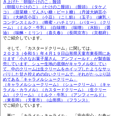
き上げた「朝掘たけのこ」饅頭
（朝掘りたけのこ）（たけのこ饅頭）（饅頭）（タケノ
コ）（甜菜糖・てんさい糖・ビート糖）（丹波大納言小
豆）（大納言小豆）（小豆）（こし餡）（玉子）（練乳・
コンデンスミルク）（蜂蜜・ハチミツ）（バター）（クリ
ーム）（ミルク・牛乳）（白味噌）（味噌）（水飴）（醤
油）（味醂・ミリン）（喜久春）（長岡京市）（京都府）
でご紹介しています。
そして、「カスタードクリーム」に関しては、
２０２３（令和５）年４月１９日山形県天童市東長岡にあ
ります「小さなお菓子屋さん アンフィールド」が製造販
売しています、シュー生地の底側がキャラメル化してい
て、中のクリームは生クリームをホイップしたようなサッ
パリした甘さ控えめの白いクリームで、それがたっぷり詰
めてある「キャラメルシュークリーム」
（キャラメルシュークリーム）（シュークリーム）（キャ
ラメル・カラメル）（カスタードクリーム）（生クリー
ム）（クリーム）（ミルク・牛乳）（アンフィールド）
（東長岡）（天童市）（山形県）（フランス）
でご紹介しています。
更に、「カラメル・キャラメル」、「安全安心」な食べ