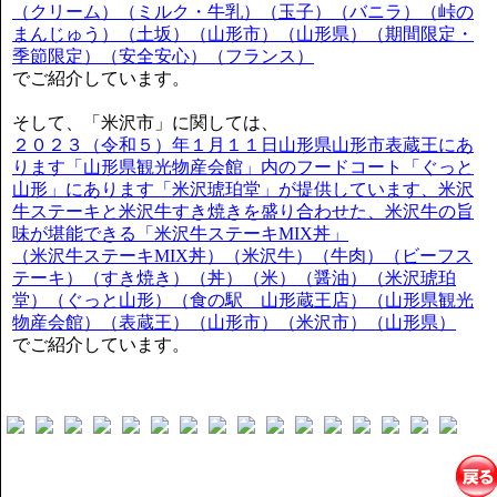
（クリーム）（ミルク・牛乳）（玉子）（バニラ）（峠の
まんじゅう）（土坂）（山形市）（山形県）（期間限定・
季節限定）（安全安心）（フランス）
でご紹介しています。
そして、「米沢市」に関しては、
２０２３（令和５）年１月１１日山形県山形市表蔵王にあ
ります「山形県観光物産会館」内のフードコート「ぐっと
山形」にあります「米沢琥珀堂」が提供しています、米沢
牛ステーキと米沢牛すき焼きを盛り合わせた、米沢牛の旨
味が堪能できる「米沢牛ステーキMIX丼」
（米沢牛ステーキMIX丼）（米沢牛）（牛肉）（ビーフス
テーキ）（すき焼き）（丼）（米）（醤油）（米沢琥珀
堂）（ぐっと山形）（食の駅 山形蔵王店）（山形県観光
物産会館）（表蔵王）（山形市）（米沢市）（山形県）
でご紹介しています。