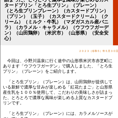
講演のご案内
タードプリン「とろ生プリン」（プレーン）
気をつけたい法律のポイント
（とろ生プリンプレーン）（カスタードプリン）
武田正男の独り言
（プリン）（玉子）（カスタードクリーム）（ク
リーム）（ミルク・牛乳）（マダガスカル産バニ
ラ）（カラメル・キャラメル）（ウフウフガーデ
ン）（山田鶏卵）（米沢市）（山形県）（安全安
心）
２０２３（令和５）年５月３０
今回は、小野川温泉に行く途中の山形県米沢市赤芝町に
あります「ウフウフガーデン」で購入しました、「とろ生
プリン」（プレーン）をご紹介します。
「とろ生プリン」（プレーン）は、山田鶏卵が提供して
いる新鮮で濃厚な甘みが楽しめる「紅花たまご」と山形県
産生乳を１００％使用して、こだわりの美味しさが詰まっ
た、とろとろで濃厚な風味が楽しめる上質なカスタードプ
リンです。
「とろ生プリン」（プレーン）には、カラメルソースが