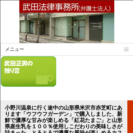
メニュー
Home
所属弁護士
事務所所訓
法律相談案内
弁護士料について
事務所所在地
小野川温泉に行く途中の山形県米沢市赤芝町にあ
リンク集
ります「ウフウフガーデン」で購入しました、新
鮮で濃厚な甘みが楽しめる「紅花たまご」と山形
顧問契約について
県産生乳を１００％使用しこだわりの美味しさが
詰まった、とろとろで濃厚な風味が楽しめるカス