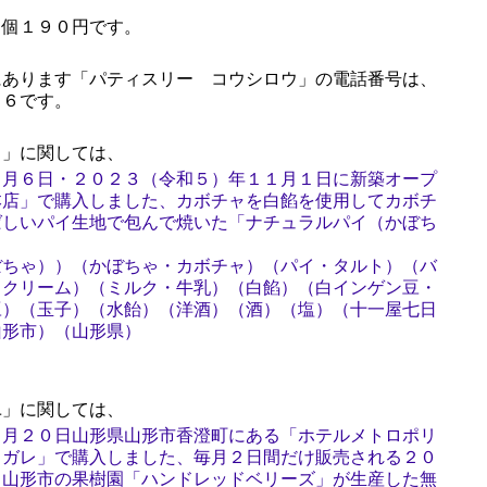
個１９０円です。
あります「パティスリー コウシロウ」の電話番号は、
６６です。
」に関しては、
１月６日・２０２３（令和５）年１１月１日に新築オープ
本店」で購入しました、カボチャを白餡を使用してカボチ
ばしいパイ生地で包んで焼いた「ナチュラルパイ（かぼち
ぼちゃ））（かぼちゃ・カボチャ）（パイ・タルト）（バ
（クリーム）（ミルク・牛乳）（白餡）（白インゲン豆・
豆）（玉子）（水飴）（洋酒）（酒）（塩）（十一屋七日
山形市）（山形県）
」に関しては、
９月２０日山形県山形市香澄町にある「ホテルメトロポリ
・ガレ」で購入しました、毎月２日間だけ販売される２０
、山形市の果樹園「ハンドレッドベリーズ」が生産した無