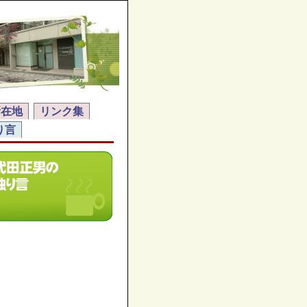
所在地
リンク集
り言