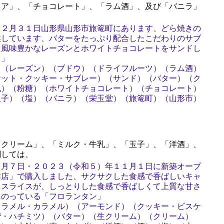
ア」、「チョコレート」、「ラム酒」、及び「バニラ」
１２月３１日山形県山形市旅篭町にあります、どら焼きの
供しています、バターをたっぷり配合したこだわりのサブ
た風味豊かなレーズンとホワイトチョコレートをサンドし
ド」
）（レーズン）（ブドウ）（ドライフルーツ）（ラム酒）
ケット・クッキー・サブレー）（サンド）（バター）（ク
乳）（粉糖）（ホワイトチョコレート）（チョコレート）
玉子）（塩）（バニラ）（栄玉堂）（旅篭町）（山形市）
）
クリーム」、「ミルク・牛乳」、「玉子」、「洋酒」、
関しては、
１月７日・２０２３（令和５）年１１月１日に新築オープ
本店」で購入しました、サクサクした食感で香ばしいキャ
ドスライスが、しっとりした食感で香ばしくて上質な甘さ
にのっている「フロランタン」
ャラメル・カラメル）（アーモンド）（クッキー・ビスケ
蜜・ハチミツ）（バター）（生クリーム）（クリーム）