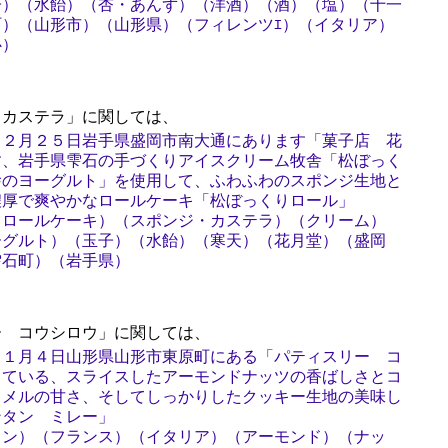
子）（水飴）（杏・あんず）（洋酒）（酒）（塩）（十一
）（山形市）（山形県）（フィレンツｴ）（イタリア）
心）
カステラ」に関しては、
１２月２５日岩手県盛岡市南大通にあります「菓子店 花
す、岩手県雫石の手づくりアイスクリーム牧舎「松ぼっく
舎のヨーグルト」を使用して、ふわふわのスポンジ生地と
濃厚で爽やかなロールケーキ「松ぼっくりロール」
（ロールケーキ）（スポンジ・カステラ）（クリーム）
ーグルト）（玉子）（水飴）（寒天）（花月堂）（盛岡
雫石町）（岩手県）
 コウシロウ」に関しては、
１１月４日山形県山形市東原町にある「パティスリー コ
している、スライスしたアーモンドナッツの香ばしさとコ
ラメルの甘さ、そしてしっかりしたクッキー生地の美味し
ンタン ミレー」
タン）（フランス）（イタリア）（アーモンド）（ナッ