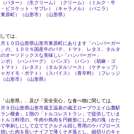
）（バター）（生クリーム）（クリーム）（ミルク・牛
ー・ビスケット・サブレ）（キャラメル）（バニラ）
（東原町）（山形市）（山形県）
しては、
７月１０日山形県山形市東原町にあります「ハンバーガー
ー」の、１００％国産牛のパテ、トマト、レタス、タルタ
味のオーソドックスな美味しい「ハンバーガー」
ャンボ）（ハンバーグ）（バンズ）（パン）（胡麻・ゴ
（トマト）（レタス）（タルタルソース）（ケチャップ）
ジャガイモ・ポテト）（スパイス）（香辛料）（フレッジ
）（山形市）（山形県）
「山形県」、及び「安全安心」な食べ物に関しては、
１月９日山形県山形市蔵王温泉の蔵王ロープウエイ山麓駅
トラン横倉」１階の「トルコレストラン」で提供していま
つトルコ料理の、牛肉や鳥肉を円錐形にした肉の塊（かた
ので串刺しにして立ててクルクル回し専用のケバブロース
て焼いた肉を長いナイフで薄くそぎ落とし、細切りのキャ