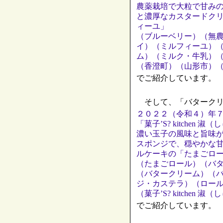
農薬栽培で大粒で甘み
と濃厚なカスタードク
ィーユ」
（ブルーベリー）（無
イ）（ミルフィーユ）
ム）（ミルク・牛乳）
（香澄町）（山形市）
でご紹介しています。
そして、「バタークリ
２０２２（令和４）年
「菓子’S? kitche
濃い玉子の風味と旨味
スポンジで、穏やかな
ルケーキの「たまごロ
（たまごロール）（バ
（バタークリーム）（
ジ・カステラ）（ロー
（菓子’S? kitche
でご紹介しています。