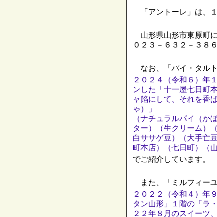
「アントーレ」は、１
山形県山形市東原町に
０２３－６３２－３８
なお、「パイ・タルト
２０２４（令和６）年
ンした「十一屋七日町
ャ餡にして、それを香
ゃ）」
（ナチュラルパイ（か
ター）（生クリーム）
白ササゲ豆）（大手亡
町本店）（七日町）（
でご紹介しています。
また、「ミルフィーユ
２０２２（令和４）年
タン山形」１階の「ラ
２２年８月のスイーツ