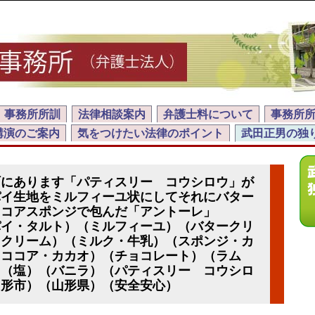
事務所所訓
法律相談案内
弁護士料について
事務所
講演のご案内
気をつけたい法律のポイント
武田正男の独
町にあります「パティスリー コウシロウ」が
パイ生地をミルフィーユ状にしてそれにバター
ココアスポンジで包んだ「アントーレ」
パイ・タルト）（ミルフィーユ）（バタークリ
（クリーム）（ミルク・牛乳）（スポンジ・カ
（ココア・カカオ）（チョコレート）（ラム
）（塩）（バニラ）（パティスリー コウシロ
山形市）（山形県）（安全安心）