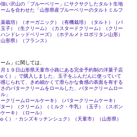
の強い沢山の「ブルーベリー」にサクサクしたタルト生地
リームを合わせた「山形県産ブルーベリーのタルトミルフ
農薬栽培）（オーガニック）（有機栽培）（タルト）（パ
（玉子）（生クリーム）（カスタードクリーム）（クリー
（ハンドレッドベリーズ）（ホテルメトロポリタン山形）
（山形県）（フランス）
ーム」に関しては、
７月１９日山形県天童市小路にある完全予約制の洋菓子店
n 淑（しゅく）」で購入しました、玉子をふんだんに使っていて
が感じられて、きめ細かくて滑らかな食感の表面を有する
甘さのバタークリームをロールした、バタークリームロー
ール」
タークリームロールケーキ）（バタークリームケーキ）
バター）（クリーム）（ミルク・牛乳）（玉子）（スポン
ルケーキ）（ロール）
n 淑（しゅく）・カシズキッチンシュク）（天童市）（山形県）