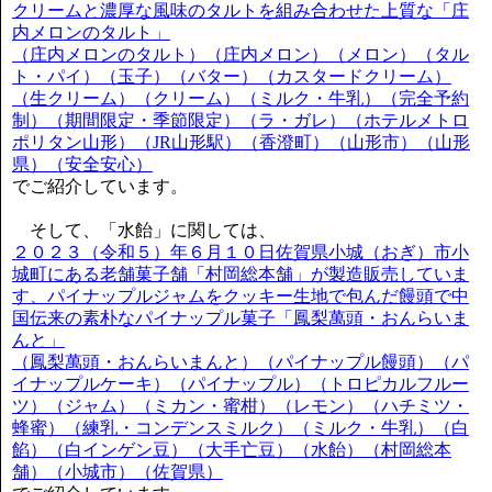
クリームと濃厚な風味のタルトを組み合わせた上質な「庄
内メロンのタルト」
（庄内メロンのタルト）（庄内メロン）（メロン）（タル
ト・パイ）（玉子）（バター）（カスタードクリーム）
（生クリーム）（クリーム）（ミルク・牛乳）（完全予約
制）（期間限定・季節限定）（ラ・ガレ）（ホテルメトロ
ポリタン山形）（JR山形駅）（香澄町）（山形市）（山形
県）（安全安心）
でご紹介しています。
そして、「水飴」に関しては、
２０２３（令和５）年６月１０日佐賀県小城（おぎ）市小
城町にある老舗菓子舗「村岡総本舗」が製造販売していま
す、パイナップルジャムをクッキー生地で包んだ饅頭で中
国伝来の素朴なパイナップル菓子「鳳梨萬頭・おんらいま
んと」
（鳳梨萬頭・おんらいまんと）（パイナップル饅頭）（パ
イナップルケーキ）（パイナップル）（トロピカルフルー
ツ）（ジャム）（ミカン・蜜柑）（レモン）（ハチミツ・
蜂蜜）（練乳・コンデンスミルク）（ミルク・牛乳）（白
餡）（白インゲン豆）（大手亡豆）（水飴）（村岡総本
舗）（小城市）（佐賀県）