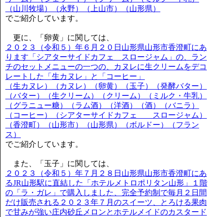
（山川牧場）（永野）（上山市）（山形県）
でご紹介しています。
更に、「卵黄」に関しては、
２０２３（令和５）年６月２０日山形県山形市香澄町にあ
ります「シアターサイドカフェ スロージャム」の、ラン
チのセットメニューの一つの、カヌレに生クリームをデコ
レートした「生カヌレ」と「コーヒー」
（生カヌレ）（カヌレ）（卵黄）（玉子）（発酵バター）
（バター）（生クリーム）（クリーム）（ミルク・牛乳）
（グラニュー糖）（ラム酒）（洋酒）（酒）（バニラ）
（コーヒー）（シアターサイドカフェ スロージャム）
（香澄町）（山形市）（山形県）（ボルドー）（フラン
ス）
でご紹介しています。
また、「玉子」に関しては、
２０２３（令和５）年７月２８日山形県山形市香澄町にあ
るJR山形駅に直結した「ホテルメトロポリタン山形」１階
の「ラ・ガレ」で購入しました、完全予約制で毎月２日間
だけ販売される２０２３年７月のスイーツ、とろける果肉
で甘みが強い庄内砂丘メロンとホテルメイドのカスタード