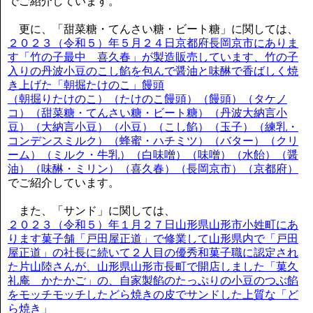
でご紹介しています。
更に、「甜菜糖・てんさい糖・ビート糖」に関しては、
２０２３（令和５）年５月２４日京都府長岡京市にありま
す「竹の子最中 喜久春」が製造販売しています、竹の子
入りの丹波小豆のこし餡を包んで醤油と味醂で香ばしく焼
き上げた「朝掘たけのこ」饅頭
（朝掘りたけのこ）（たけのこ饅頭）（饅頭）（タケノ
コ）（甜菜糖・てんさい糖・ビート糖）（丹波大納言小
豆）（大納言小豆）（小豆）（こし餡）（玉子）（練乳・
コンデンスミルク）（蜂蜜・ハチミツ）（バター）（クリ
ーム）（ミルク・牛乳）（白味噌）（味噌）（水飴）（醤
油）（味醂・ミリン）（喜久春）（長岡京市）（京都府）
でご紹介しています。
また、「サンド」に関しては、
２０２３（令和５）年１月２７日山形県山形市小姓町にあ
ります菓子舗「戸田屋正道」で修業して山形県内で「戸田
屋正道」の社長に続いて２人目の優秀和菓子職に認定され
た片山陸さんが、山形県山形市長町で開店しました「菓久
礼庵 かたかご」の、自家製餡のたっぷりの小豆のつぶ餡
をモッチモッチしたどら焼きの皮でサンドした上質な「ど
ら焼き」