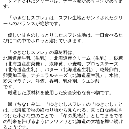
サンドされたクリームは、チーズ感がありコクがありま
す。
「ゆきむしスフレ」は、スフレ生地とサンドされたクリ
ームのバランスが絶妙です。
優しい甘さのしっとりしたスフレ生地は、一口食べるた
びに口の中でホロッと溶けていきます。
「ゆきむしスフレ」の原材料は、
北海道産牛乳（生乳）、北海道産クリーム（生乳）、砂糖
（北海道産甜菜糖）、液卵黄、小麦粉、プロセスチーズ
（北海道産生乳）、バター（北海道産生乳）、乾燥卵白、
卵黄加工品、ナチュラルチーズ（北海道産生乳）、水飴、
粉末ゼラチン、洋酒、香料、乳化剤、クエン酸
です。
厳選した原材料を使用した安全安心な食べ物です。
因（ちな）みに、「ゆきむしスフレ」の「ゆきむし」と
は、北海道で秋の終わり頃から見られる、真っ白な綿毛を
つけた小さな虫のことで、「冬の風物詩」としてまるで冬
の到来を告げるようにフワフワと北海道の大地を舞い続け
るようです。