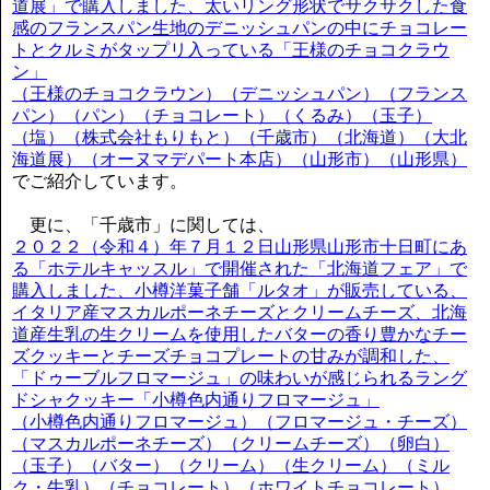
道展」で購入しました、太いリング形状でサクサクした食
感のフランスパン生地のデニッシュパンの中にチョコレー
トとクルミがタップリ入っている「王様のチョコクラウ
ン」
（王様のチョコクラウン）（デニッシュパン）（フランス
パン）（パン）（チョコレート）（くるみ）（玉子）
（塩）（株式会社もりもと）（千歳市）（北海道）（大北
海道展）（オーヌマデパート本店）（山形市）（山形県）
でご紹介しています。
更に、「千歳市」に関しては、
２０２２（令和４）年７月１２日山形県山形市十日町にあ
る「ホテルキャッスル」で開催された「北海道フェア」で
購入しました、小樽洋菓子舗「ルタオ」が販売している、
イタリア産マスカルポーネチーズとクリームチーズ、北海
道産生乳の生クリームを使用したバターの香り豊かなチー
ズクッキーとチーズチョコプレートの甘みが調和した、
「ドゥーブルフロマージュ」の味わいが感じられるラング
ドシャクッキー「小樽色内通りフロマージュ」
（小樽色内通りフロマージュ）（フロマージュ・チーズ）
（マスカルポーネチーズ）（クリームチーズ）（卵白）
（玉子）（バター）（クリーム）（生クリーム）（ミル
ク・牛乳）（チョコレート）（ホワイトチョコレート）