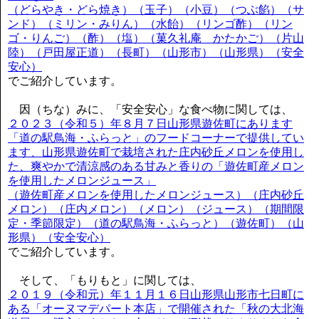
（どらやき・どら焼き）（玉子）（小豆）（つぶ餡）（サ
ンド）（ミリン・みりん）（水飴）（リンゴ酢）（リン
ゴ・りんご）（酢）（塩）（菓久礼庵 かたかご）（片山
陸）（戸田屋正道）（長町）（山形市）（山形県）（安全
安心）
でご紹介しています。
因（ちな）みに、「安全安心」な食べ物に関しては、
２０２３（令和５）年８月７日山形県遊佐町にあります
「道の駅鳥海・ふらっと」のフードコーナーで提供してい
ます、山形県遊佐町で栽培された庄内砂丘メロンを使用し
た、爽やかで清涼感のある甘みと香りの「遊佐町産メロン
を使用したメロンジュース」
（遊佐町産メロンを使用したメロンジュース）（庄内砂丘
メロン）（庄内メロン）（メロン）（ジュース）（期間限
定・季節限定）（道の駅鳥海・ふらっと）（遊佐町）（山
形県）（安全安心）
でご紹介しています。
そして、「もりもと」に関しては、
２０１９（令和元）年１１月１６日山形県山形市七日町に
ある「オーヌマデパート本店」で開催された「秋の大北海