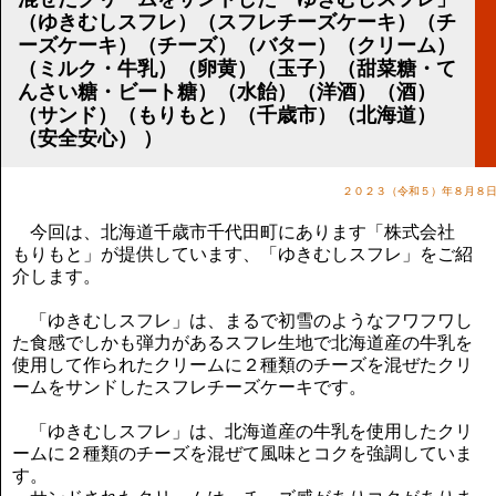
講演のご案内
（ゆきむしスフレ）（スフレチーズケーキ）（チ
気をつけたい法律のポイント
ーズケーキ）（チーズ）（バター）（クリーム）
武田正男の独り言
（ミルク・牛乳）（卵黄）（玉子）（甜菜糖・て
んさい糖・ビート糖）（水飴）（洋酒）（酒）
（サンド）（もりもと）（千歳市）（北海道）
（安全安心） ）
２０２３（令和５）年８月８
今回は、北海道千歳市千代田町にあります「株式会社
もりもと」が提供しています、「ゆきむしスフレ」をご紹
介します。
「ゆきむしスフレ」は、まるで初雪のようなフワフワし
た食感でしかも弾力があるスフレ生地で北海道産の牛乳を
使用して作られたクリームに２種類のチーズを混ぜたクリ
ームをサンドしたスフレチーズケーキです。
「ゆきむしスフレ」は、北海道産の牛乳を使用したクリ
ームに２種類のチーズを混ぜて風味とコクを強調していま
す。