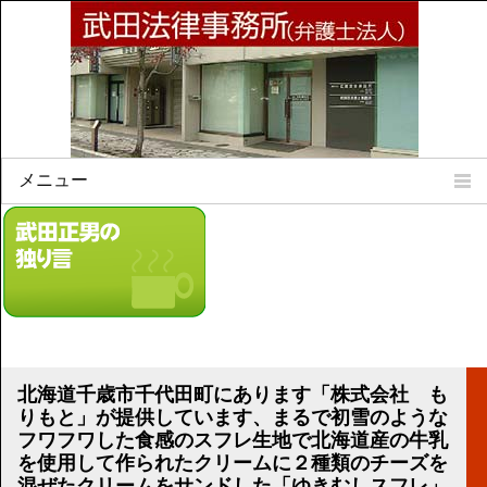
メニュー
Home
所属弁護士
事務所所訓
法律相談案内
弁護士料について
事務所所在地
北海道千歳市千代田町にあります「株式会社 も
リンク集
りもと」が提供しています、まるで初雪のような
フワフワした食感のスフレ生地で北海道産の牛乳
顧問契約について
を使用して作られたクリームに２種類のチーズを
混ぜたクリームをサンドした「ゆきむしスフレ」