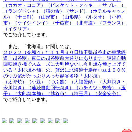
（カカオ・ココア）（ビスケット・クッキー・サブレー）
（ラングドシャ）（猫の舌）（サンド）（ホテルキャッス
ル）（十日町）（山形市）（山形県）（ルタオ）（小樽
市）（ケイシイシイ）（千歳市）（北海道）（フランス）
（イタリア）
でご紹介しています。
また、「北海道」に関しては、
２０２２（令和４）年１１月３０日埼玉県越谷市の東武鉄
道「越谷駅」東口の越谷駅前大通りにあります、連続自動
回転焼き機でスムーズに大判焼ないし今川焼を焼き上げて
いる「太郎焼本舗」の、贅沢に北海道十勝産小豆１００％
のつぶ餡がたっぷり入った越谷名物「太郎焼」
（太郎焼）（小豆）（つぶ餡）（大福饅頭）（大判焼き・
今川焼き）（連続自動回転焼き）（ハチミツ・蜂蜜）（玉
子）（太郎焼本舗）（越谷市）（埼玉県）（安全安心）
でご紹介しています。