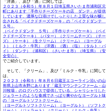
「洋酒」、及び「酒」に関しては、
２０２３（令和５）年８月１日埼玉県さいたま市浦和区元
町にあります「手作りチーズケーキの店 ダンテ」が提供
しています、濃厚な口溶けでしっとりした上質な味が醸し
出される「ベイクドチーズケーキ」の「ベイクドダンテ
５号」
（ベイクドダンテ ５号）（手作りチーズケーキ）（ベイ
クドチーズケーキ）（バター）（クリームチーズ）（チー
ズ）（ケーキ）（生クリーム）（クリーム）（ヨーグル
ト）（ミルク・牛乳）（洋酒）（酒）（塩）（タルト・パ
イ）（ダンテ）（浦和区）（さいたま市）（埼玉県）（安
全安心）
でご紹介しています。
そして、「クリーム」、及び「ミルク・牛乳」に関して
は、
２０２３（令和５）年８月６日蔵王エコーライン沿いの山
形県上山市永野にあります「蔵王マウンテンファーム・山
川牧場」のログハウスで提供している、シャリシャリした
ジェラートのような食感でさっぱり爽やかなヨーグルト味
の「ヨーグルトソフトクリーム」
（ヨーグルトソフトクリーム）（ヨーグルト）（ソフトク
リーム）（ジェラート）（クリーム）（ミルク・牛乳）