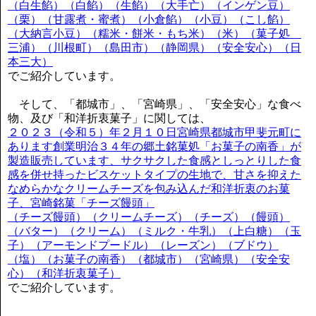
（白生餡）（白餡）（生餡）（大手亡）（インゲン豆）
（栗）（甘露煮・蜜煮）（小倉餡）（小豆）（こし餡）
（大納言小豆）（糯米・餅米・もち米）（米）（菓子処
三浦）（川根町）（島田市）（静岡県）（安全安心）（日
本三大）
でご紹介しています。
そして、「都城市」、「宮崎県」、「安全安心」な食べ
物、及び「和洋折衷菓子」に関しては、
２０２３（令和５）年２月１０日宮崎県都城市甲斐元町に
あります創業明治３４年の郷土銘菓処「お菓子の南香」が
製造販売しています、サクサクした食感としっとりした食
感を併せ持ったビスケットタイプの生地で、甘さを抑えた
なめらかなクリームチーズを包み込んだ和洋折衷のお菓
子、宮崎銘菓「チーズ饅頭」
（チーズ饅頭）（クリームチーズ）（チーズ）（饅頭）
（バター）（クリーム）（ミルク・牛乳）（上白糖）（玉
子）（アーモンドプードル）（レーズン）（ブドウ）
（塩）（お菓子の南香）（都城市）（宮崎県）（安全安
心）（和洋折衷菓子）
でご紹介しています。