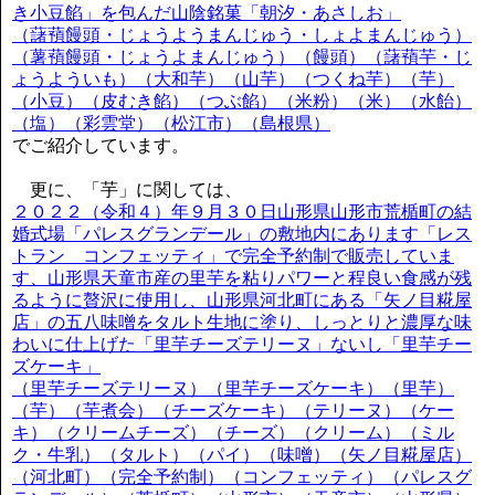
き小豆餡」を包んだ山陰銘菓「朝汐・あさしお」
（藷蕷饅頭・じょうようまんじゅう・しょよまんじゅう）
（薯蕷饅頭・じょうよまんじゅう）（饅頭）（藷蕷芋・じ
ょうよういも）（大和芋）（山芋）（つくね芋）（芋）
（小豆）（皮むき餡）（つぶ餡）（米粉）（米）（水飴）
（塩）（彩雲堂）（松江市）（島根県）
でご紹介しています。
更に、「芋」に関しては、
２０２２（令和４）年９月３０日山形県山形市荒楯町の結
婚式場「パレスグランデール」の敷地内にあります「レス
トラン コンフェッティ」で完全予約制で販売していま
す、山形県天童市産の里芋を粘りパワーと程良い食感が残
るように贅沢に使用し、山形県河北町にある「矢ノ目糀屋
店」の五八味噌をタルト生地に塗り、しっとりと濃厚な味
わいに仕上げた「里芋チーズテリーヌ」ないし「里芋チー
ズケーキ」
（里芋チーズテリーヌ）（里芋チーズケーキ）（里芋）
（芋）（芋煮会）（チーズケーキ）（テリーヌ）（ケー
キ）（クリームチーズ）（チーズ）（クリーム）（ミル
ク・牛乳）（タルト）（パイ）（味噌）（矢ノ目糀屋店）
（河北町）（完全予約制）（コンフェッティ）（パレスグ