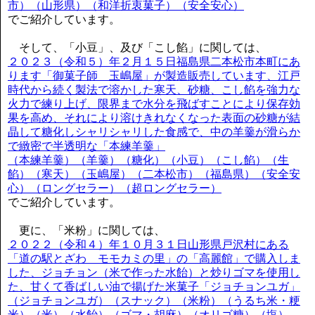
市）（山形県）（和洋折衷菓子）（安全安心）
でご紹介しています。
そして、「小豆」、及び「こし餡」に関しては、
２０２３（令和５）年２月１５日福島県二本松市本町にあ
ります「御菓子師 玉嶋屋」が製造販売しています、江戸
時代から続く製法で溶かした寒天、砂糖、こし餡を強力な
火力で練り上げ、限界まで水分を飛ばすことにより保存効
果を高め、それにより溶けきれなくなった表面の砂糖が結
晶して糖化しシャリシャリした食感で、中の羊羹が滑らか
で緻密で半透明な「本練羊羹」
（本練羊羹）（羊羹）（糖化）（小豆）（こし餡）（生
餡）（寒天）（玉嶋屋）（二本松市）（福島県）（安全安
心）（ロングセラー）（超ロングセラー）
でご紹介しています。
更に、「米粉」に関しては、
２０２２（令和４）年１０月３１日山形県戸沢村にある
「道の駅とざわ モモカミの里」の「高麗館」で購入しま
した、ジョチョン（米で作った水飴）と炒りゴマを使用し
た、甘くて香ばしい油で揚げた米菓子「ジョチョンユガ」
（ジョチョンユガ）（スナック）（米粉）（うるち米・粳
米）（米）（水飴）（ゴマ・胡麻）（オリゴ糖）（塩）