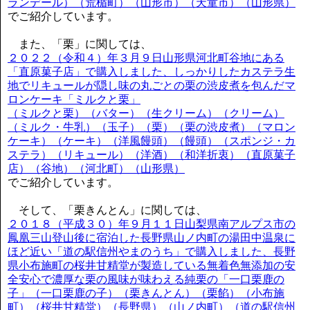
ランデール）（荒楯町）（山形市）（天童市）（山形県）
でご紹介しています。
また、「栗」に関しては、
２０２２（令和４）年３月９日山形県河北町谷地にある
「直原菓子店」で購入しました、しっかりしたカステラ生
地でリキュールが隠し味の丸ごとの栗の渋皮煮を包んだマ
ロンケーキ「ミルクと栗」
（ミルクと栗）（バター）（生クリーム）（クリーム）
（ミルク・牛乳）（玉子）（栗）（栗の渋皮煮）（マロン
ケーキ）（ケーキ）（洋風饅頭）（饅頭）（スポンジ・カ
ステラ）（リキュール）（洋酒）（和洋折衷）（直原菓子
店）（谷地）（河北町）（山形県）
でご紹介しています。
そして、「栗きんとん」に関しては、
２０１８（平成３０）年９月１１日山梨県南アルプス市の
鳳凰三山登山後に宿泊した長野県山ノ内町の湯田中温泉に
ほど近い「道の駅信州やまのうち」で購入しました、長野
県小布施町の桜井甘精堂が製造している無着色無添加の安
全安心で濃厚な栗の風味が味わえる純栗の「一口栗鹿の
子」（一口栗鹿の子）（栗きんとん）（栗餡）（小布施
町）（桜井甘精堂）（長野県）（山ノ内町）（道の駅信州