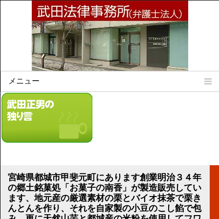
メニュー
Home
所属弁護士
事務所所訓
法律相談案内
弁護士料について
事務所所在地
宮崎県都城市甲斐元町にあります創業明治３４年
リンク集
の郷土銘菓処「お菓子の南香」が製造販売してい
ます、地元産の厳選素材の栗とバイオ抹茶で栗き
顧問契約について
んとんを作り、それを自家製の小豆のこし餡で包
み、更に天然山芋と都城産の米粉を使用してフワ