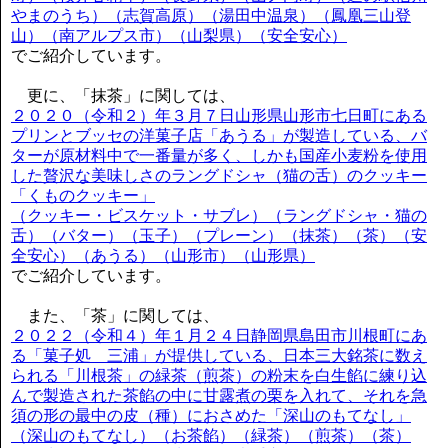
やまのうち）（志賀高原）（湯田中温泉）（鳳凰三山登
山）（南アルプス市）（山梨県）（安全安心）
でご紹介しています。
更に、「抹茶」に関しては、
２０２０（令和２）年３月７日山形県山形市七日町にある
プリンとブッセの洋菓子店「あうる」が製造している、バ
ターが原材料中で一番量が多く、しかも国産小麦粉を使用
した贅沢な美味しさのラングドシャ（猫の舌）のクッキー
「くものクッキー」
（クッキー・ビスケット・サブレ）（ラングドシャ・猫の
舌）（バター）（玉子）（プレーン）（抹茶）（茶）（安
全安心）（あうる）（山形市）（山形県）
でご紹介しています。
また、「茶」に関しては、
２０２２（令和４）年１月２４日静岡県島田市川根町にあ
る「菓子処 三浦」が提供している、日本三大銘茶に数え
られる「川根茶」の緑茶（煎茶）の粉末を白生餡に練り込
んで製造された茶餡の中に甘露煮の栗を入れて、それを急
須の形の最中の皮（種）におさめた「深山のもてなし」
（深山のもてなし）（お茶餡）（緑茶）（煎茶）（茶）