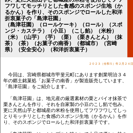
講演のご案内
フワしてモッチリとした食感のスポンジ生地（か
気をつけたい法律のポイント
るかん）を作り、そのスポンジでロールした和洋
武田正男の独り言
折衷菓子の「島津荘園」
（島津荘園）（ロールケーキ）（ロール）（スポ
ンジ・カステラ）（小豆）（こし餡）（米粉）
（米）（山芋）（芋）（栗）（栗きんとん）（抹
茶）（茶）（お菓子の南香）（都城市）（宮崎
県）（安全安心）（和洋折衷菓子）
２０２３（令和５）年２月２４
今回は、宮崎県都城市甲斐元町にあります創業明治３４
年の郷土銘菓処「お菓子の南香」が製造販売しています、
「島津荘園」をご紹介します。
「島津荘園」は、地元産の厳選素材の栗とバイオ抹茶で
栗きんとんを作り、それを自家製の小豆のこし餡で包み、
更に天然山芋と都城産の米粉を使用してフワフワしてしっ
とりモッチリとした食感のスポンジ生地（かるかん）を作
り、そのスポンジでロールした和洋折衷菓子です。