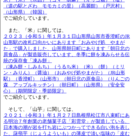
（道の駅とざわ モモカミの里）（高麗館）（戸沢村）
（山形県）（韓国）
でご紹介しています。
また、「米」に関しては、
２０２３（令和５）年１月３１日山形県山形市香澄町のJR
山形駅の改札口向かいにあります「おみやげ処 やまが
た」で購入しました、山形県朝日町にあります「朝日北の
原食品」が製造販売しています、冬季に餅を凍みらせる伝
統の保存食「凍み餅」
（凍み餅・しみもち）（うるち米）（米）（餅）（ミリ
ン・みりん）（醤油）（おみやげ処やまがた）（JR山形
駅）（香澄町）（山形市）（朝日北の原食品）（りんごの
森 アップルキッチン）（朝日町）（山形県）（安全安
心）（期間限定・季節限定）
でご紹介しています。
そして、「山芋」に関しては、
２０２１（令和３）年１月２７日島根県松江市八束町にあ
る明治７年創業の老舗菓子店「彩雲堂」が製造している、
日本海の潮が岩を打ち岩にぶつかってできる白い泡を表し
た、藷蕷芋（じょうよういも）の薄皮で淡い塩味の「皮む