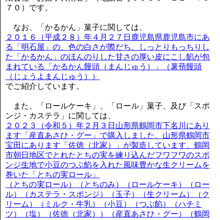
７０）です。
なお、「かるかん」菓子に関しては、
２０１６（平成２８）年４月２７日鹿児島県鹿児島市にあ
る「明石屋」の、色の白さが際だち、しっとりもっちりし
た「かるかん」のほんのりした甘さの厚い皮にこし餡が包
まれている「かるかん饅頭（まんじゅう）」（薯蕷饅頭
（じょうよまんじゅう））
でご紹介しています。
また、「ロールケーキ」、「ロール」菓子、及び「スポ
ンジ・カステラ」に関しては、
２０２３（令和５）年２月３日山形県鶴岡市下名川にあり
ます「産直あさひ・グー」で購入しました、山形県鶴岡市
宝田にあります「佐徳（北家）」が製造しています、鶴岡
市朝日地区でとれたとちの実を練り込んだフワフワのスポ
ンジ生地で小豆のつぶ餡を入れた風味豊かな生クリームを
巻いた「とちの実ロール」
（とちの実ロール）（とちのみ）（ロールケーキ）（ロー
ル）（カステラ・スポンジ）（玉子）（生クリーム）（ク
リーム）（ミルク・牛乳）（小豆）（つぶ餡）（ハチミ
ツ）（塩）（佐徳（北家））（産直あさひ・グー）（鶴岡