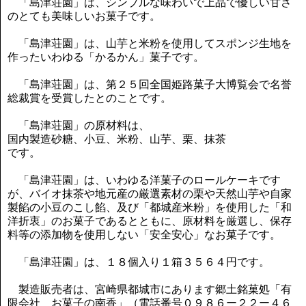
「島津荘園」は、シンプルな味わいで上品で優しい甘さ
のとても美味しいお菓子です。
「島津荘園」は、山芋と米粉を使用してスポンジ生地を
作ったいわゆる「かるかん」菓子です。
「島津荘園」は、第２５回全国姫路菓子大博覧会で名誉
総裁賞を受賞したとのことです。
「島津荘園」の原材料は、
国内製造砂糖、小豆、米粉、山芋、栗、抹茶
です。
「島津荘園」は、いわゆる洋菓子のロールケーキです
が、バイオ抹茶や地元産の厳選素材の栗や天然山芋や自家
製餡の小豆のこし餡、及び「都城産米粉」を使用した「和
洋折衷」のお菓子であるとともに、原材料を厳選し、保存
料等の添加物を使用しない「安全安心」なお菓子です。
「島津荘園」は、１８個入り１箱３５６４円です。
製造販売者は、宮崎県都城市にあります郷土銘菓処「有
限会社 お菓子の南香」（電話番号０９８６ー２２ー４６