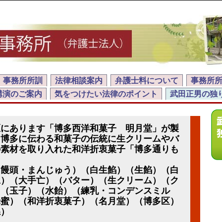
事務所所訓
法律相談案内
弁護士料について
事務所
講演のご案内
気をつけたい法律のポイント
武田正男の独
区にあります「博多西洋和菓子 明月堂」が製
、博多に伝わる和菓子の伝統に生クリームやバ
の素材を取り入れた和洋折衷菓子「博多通りも
（饅頭・まんじゅう）（白生餡）（生餡）（白
豆）（大手亡）（バター）（生クリーム）（ク
）（玉子）（水飴）（練乳・コンデンスミル
蜂蜜）（和洋折衷菓子）（名月堂）（博多区）
県）