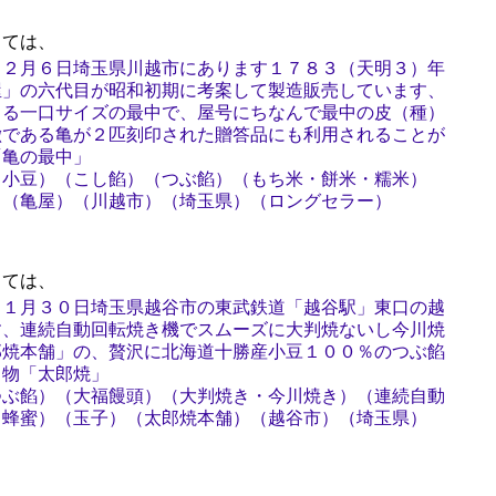
ては、
１２月６日埼玉県川越市にあります１７８３（天明３）年
屋」の六代目が昭和初期に考案して製造販売しています、
まる一口サイズの最中で、屋号にちなんで最中の皮（種）
徴である亀が２匹刻印された贈答品にも利用されることが
「亀の最中」
（小豆）（こし餡）（つぶ餡）（もち米・餅米・糯米）
）（亀屋）（川越市）（埼玉県）（ロングセラー）
ては、
１１月３０日埼玉県越谷市の東武鉄道「越谷駅」東口の越
す、連続自動回転焼き機でスムーズに大判焼ないし今川焼
郎焼本舗」の、贅沢に北海道十勝産小豆１００％のつぶ餡
名物「太郎焼」
つぶ餡）（大福饅頭）（大判焼き・今川焼き）（連続自動
・蜂蜜）（玉子）（太郎焼本舗）（越谷市）（埼玉県）