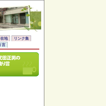
所在地
リンク集
り言