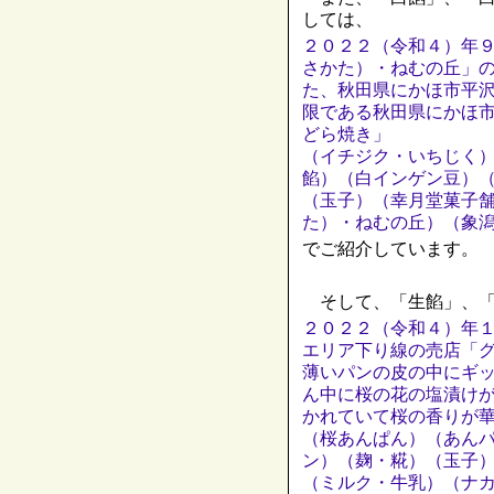
しては、
２０２２（令和４）年
さかた）・ねむの丘」
た、秋田県にかほ市平
限である秋田県にかほ
どら焼き」
（イチジク・いちじく
餡）（白インゲン豆）
（玉子）（幸月堂菓子
た）・ねむの丘）（象
でご紹介しています。
そして、「生餡」、「
２０２２（令和４）年
エリア下り線の売店「
薄いパンの皮の中にギ
ん中に桜の花の塩漬け
かれていて桜の香りが
（桜あんぱん）（あん
ン）（麹・糀）（玉子
（ミルク・牛乳）（ナ