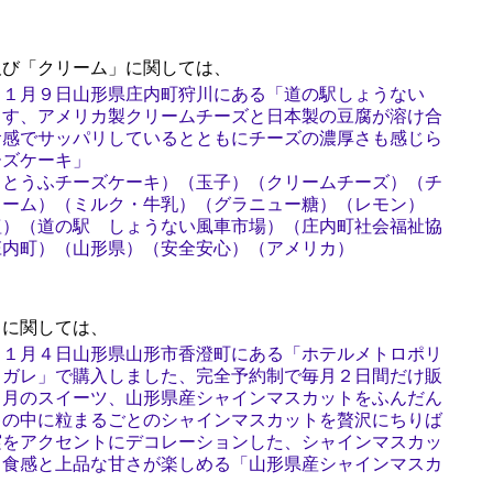
び「クリーム」に関しては、
１１月９日山形県庄内町狩川にある「道の駅しょうない
ます、アメリカ製クリームチーズと日本製の豆腐が溶け合
食感でサッパリしているとともにチーズの濃厚さも感じら
ーズケーキ」
（とうふチーズケーキ）（玉子）（クリームチーズ）（チ
リーム）（ミルク・牛乳）（グラニュー糖）（レモン）
塩）（道の駅 しょうない風車市場）（庄内町社会福祉協
庄内町）（山形県）（安全安心）（アメリカ）
に関しては、
１１月４日山形県山形市香澄町にある「ホテルメトロポリ
・ガレ」で購入しました、完全予約制で毎月２日間だけ販
０月のスイーツ、山形県産シャインマスカットをふんだん
キの中に粒まるごとのシャインマスカットを贅沢にちりば
実をアクセントにデコレーションした、シャインマスカッ
と食感と上品な甘さが楽しめる「山形県産シャインマスカ