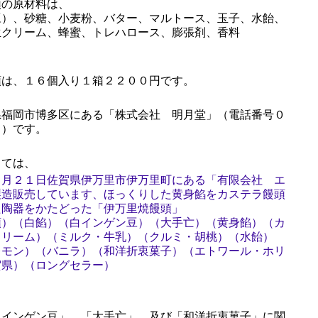
の原材料は、
豆）、砂糖、小麦粉、バター、マルトース、玉子、水飴、
生クリーム、蜂蜜、トレハロース、膨張剤、香料
は、１６個入り１箱２２００円です。
福岡市博多区にある「株式会社 明月堂」（電話番号０
７）です。
ては、
７月２１日佐賀県伊万里市伊万里町にある「有限会社 エ
製造販売しています、ほっくりした黄身餡をカステラ饅頭
た陶器をかたどった「伊万里焼饅頭」
頭）（白餡）（白インゲン豆）（大手亡）（黄身餡）（カ
クリーム）（ミルク・牛乳）（クルミ・胡桃）（水飴）
レモン）（バニラ）（和洋折衷菓子）（エトワール・ホリ
賀県）（ロングセラー）
インゲン豆」、「大手亡」、及び「和洋折衷菓子」に関