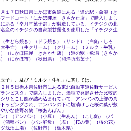
９月１７日秋田県にかほ市象潟にある「道の駅・象潟（き
のフードコート「にかほ陣屋 きさかた店」で購入しまし
沢にある「幸月堂菓子舗」が製造している、イチジクの北
市名産のイチジクの自家製甘露煮を使用した「イチジク生
）（生どら焼き）（ドラ焼き）（サンド）（白餡・しろ
（大手亡）（生クリーム）（クリーム）（ミルク・牛乳）
舗）（にかほ陣屋 きさかた店）（道の駅・象潟（きさか
潟）（にかほ市）（秋田県）（和洋折衷菓子）
玉子」、及び「ミルク・牛乳」に関しては、
１２月５日栃木県佐野市にある東北自動車道佐野サービス
グランビスタ」で購入しました、酒種で発酵させた比較的
ッシリとこし餡が詰め込まれていて、アンパンの上部の真
がトッピングされ、アンパンの下に塩漬けした桜の葉が敷
華やかな佐野名物「桜あんぱん」
パン）（アンパン）（小豆）（生あん）（こし餡）（パ
）（酒種パン）（パン酵母）（塩）（桜の葉）（桜の花）
カダ浅沼工場）（佐野市）（栃木県）