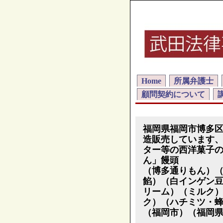
Home
所属弁護士
顧問契約について
福岡県福岡市博多
造販売しています
ター等の西洋菓子
ん」饅頭
（博多通りもん）
餡）（白インゲン
リーム）（ミルク
ク）（ハチミツ・
（福岡市）（福岡