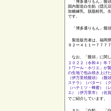
「博多通りもん」饅頭
国内製造白生餡（隠元
加糖練乳、脱脂粉乳、
です。
「博多通りもん」饅頭
製造販売者は、福岡県
９２ー４１１ー７７７
なお、「饅頭」に関し
２０２２（令和４）年
トワール・ホリエ」が
の生地で包み焼き上げ
（伊万里焼饅頭）（饅
ステラ）（バター）（
（ハチミツ・蜂蜜）（
エ）（伊万里市）（佐
でご紹介しています。
また、「白餡」、「白