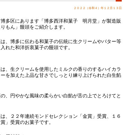
２０２２（令和４）年１２月１３日
博多区にあります「博多西洋和菓子 明月堂」が製造販
通りもん」饅頭をご紹介します。
は、博多に伝わる和菓子の伝統に生クリームやバター等
り入れた和洋折衷菓子の饅頭です。
は、生クリームを使用したミルクの香りのするハイカラ
ターを加えた上品な甘さでしっとり練り上げられた白生餡
。
の、円やかな風味の柔らかい白餡が舌の上でとろけてと
は、２２年連続モンドセレクション「金賞」受賞、１６
金賞」受賞のお菓子です。