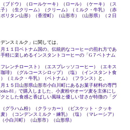
）（ブドウ）（ロールケーキ）（ロール）（ケーキ）（ス
玉子）（生クリーム）（クリーム）（ミルク・牛乳）（赤
ロポリタン山形）（香澄町）（山形市）（山形県）（２日
）
デンスミルク」に関しては、
５月１１日ベトナム国の、伝統的なコーヒーの煎れ方であ
を手軽に楽しめるインスタントコーヒーの「G７ベトナム
（フレンチロースト）（エスプレッソコーヒー）（エキス
ト珈琲）（グルコースシロップ）（塩）（インスタント食
ク）（ミルク・牛乳）（ベトナム）（フランス）
と、
４月１５日山形県山形市小白川町にあるお菓子材料の専門
oks-81」で購入しました、小麦粉やオーツ麦を主体にし
ザクとした食感と香ばしい風味と優しい甘さが特徴の「グ
）（グラハム粉）（クラッカー）（ビスケット・クッキ
ツ麦）（コンデンスミルク・練乳）（塩）（マレーシア）
81）（小白川町）（山形市）（山形県）