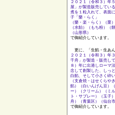
２０２１（令和３）年
屋」が製造販売してい
煮を１粒入れて、表面
子「樂・らく」
（樂・楽・らく）（栗
（水飴）（もち粉）（
（山形県）
で御紹介しています。
更に、「生餡・生あん
２０２１（令和３）年
千舟」が製造・販売し
８）年に出港しローマ
念して創製した、しっ
白餡、そして小さく砕
（支倉焼・はせくらや
餡）（白いんげん豆）
ー）（クリーム）（ミ
ト・サブレー）（玉子
舟）（青葉区）（仙台
で御紹介しています。