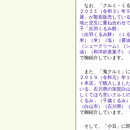
なお、「クルミ・くる
２０２１（令和３）年
屋」が製造販売してい
地と交互に重ね合わせ
子「出羽くるみ餅」
（出羽くるみ餅）（く
米）（米）（塩）（醤
（シュークリーム）（
油）（和洋折衷菓子）
で御紹介しています。
また、「鬼クルミ」に
２０１９（令和元）年
ト本店」で購入しまし
いる、石川県の加賀白
しくてほろ苦いクルミ
くるみ」（千歳くるみ
（白山市）（石川県）
で御紹介しています。
そして、「小豆」に関