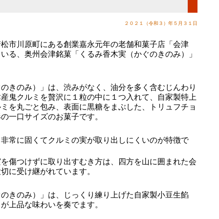
２０２１（令和３）年５月３１日
松市川原町にある創業嘉永元年の老舗和菓子店「会津
ている、奥州会津銘菓「くるみ香木実（かぐのきのみ）」
のきのみ）」は、渋みがなく、油分を多く含むじんわり
津産鬼クルミを贅沢に１粒の中に１つ入れて、自家製特上
ルミを丸ごと包み、表面に黒糖をまぶした、トリュフチョ
形の一口サイズのお菓子です。
非常に固くてクルミの実が取り出しにくいのが特徴で
を傷つけずに取り出すむき方は、四方を山に囲まれた会
大切に受け継がれています。
のきのみ）」は、じっくり練り上げた自家製小豆生餡
さが上品な味わいを奏でます。