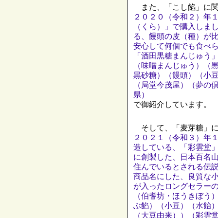
また、「こし餡」に関
２０２０（令和２）年
（くら）」で購入しま
る、饅頭の皮（種）が
安心して何個でも食べ
「酒田黒糖まんじゅう
（味噌まんじゅう）（
黒砂糖）（饅頭）（小
（局堂今茂屋）（夢の
県）
で御紹介しています。
そして、「麦芽糖」に
２０２１（令和３）年
造している、「彩雲堂
に創製した、日本百名
住んでいるとされる伝
商品名にした、良質な
が入ったロングセラー
（伯耆坊・ほうきぼう
ぶ餡）（小豆）（水飴
（大豆由来））（彩雲