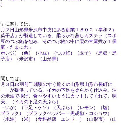
県）
」に関しては、
２月２日山形県米沢市中央にある創業１８０２（享和２）
屋菓子店」が製造している、柔らかな蒸しカステラ（スポ
小豆のつぶ餡を包み、そのつぶ餡の中に栗の甘露煮が１個
玉庭・たまにわ」
スポンジ）（栗）（小豆）（つぶ餡）（玉子）（黒糖・黒
菓子店）（米沢市）（山形県）
関しては、
月３日JR羽前千歳駅のすぐ近くの山形県山形市長町に
ドー」が提供している、イカの下足を柔らかく仕込み、注
りの米油で揚げ、食べやすいようにカットしてくれて、味
そ天」（イカの下足の天ぷら）
カ・いか）（下足・ゲソ）（天ぷら）（レモン）（塩）
（ブラック）（ブラックペッパー・黒胡椒・コショウ）
）（米油）（米）（食料品店 エンドー）（山形市）（山