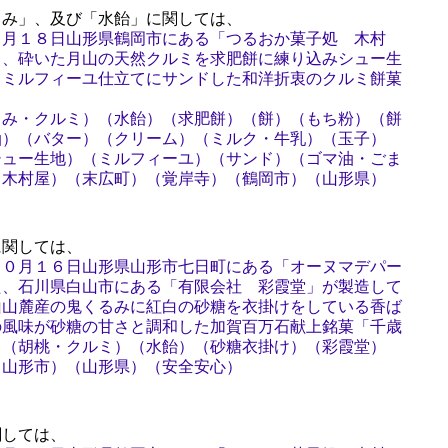
み」、及び「水飴」に関しては、
５月１８日山形県鶴岡市にある「つるおか菓子処 木村
る、砕いた月山の天然クルミを求肥餅に練り込みシュー生
てミルフィーユ仕立てにサンドした和洋折衷のクルミ餅菓
るみ・クルミ）（水飴）（求肥餅）（餅）（もち粉）（餅
油）（バター）（クリーム）（ミルク・牛乳）（玉子）
シュー生地）（ミルフィーユ）（サンド）（ゴマ油・ごま
（木村屋）（末広町）（覚岸寺）（鶴岡市）（山形県）
関しては、
１０月１６日山形県山形市七日町にある「オーヌマデパー
た、石川県白山市にある「有限会社 彩霞堂」が製造して
山山麓産の鬼くるみに紅白の砂糖を衣掛けをしている香ば
の風味が砂糖の甘さと調和した加賀百万石献上銘菓「千歳
）（胡桃・クルミ）（水飴）（砂糖衣掛け）（彩霞堂）
（山形市）（山形県）（安全安心）
しては、