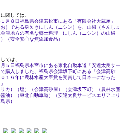
」に関しては、
年１月８日福島県会津若松市にある「有限会社大蔵屋」
うお）である身欠きにしん（ニシン）を、山椒（さんしょ
県会津地方の有名な郷土料理「にしん（ニシン）の山椒
酒）（安全安心な無添加食品）
しては、
１月５日福島県本宮市にある東北自動車道「安達太良サー
」で購入しました、福島県会津坂下町にある「会津高砂
２０１６年に農林水産大臣賞を受賞して日本一になった
油」
メリカ）（塩）（会津高砂屋）（会津坂下町）（農林水産
の醤油）（東北自動車道）（安達太良サービスエリア上り
福島県）