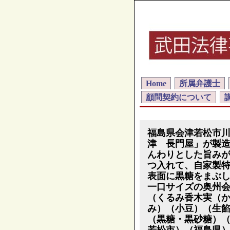
Home
所属弁護士
顧問契約について
福島県会津若松市
津 長門屋」が製
んわりとした旨み
つ入れて、自家製
表面に黒糖をまぶ
一口サイズの奥州
（くるみ香木実（
み）（小豆）（生
（黒糖・黒砂糖）
若松市）（福島県