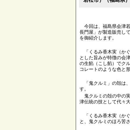
今回は、福島県会津若
長門屋」が製造販売し
を御紹介します。
「くるみ香木実（かぐ
とした旨みが特徴の会
の生餡（こし餡）でク
コレートのような色と
「鬼クルミ」の殻は、
す。
鬼クルミの殻の中の実
津伝統の技として代々
「くるみ香木実（かぐ
と、鬼クルミのほろ苦