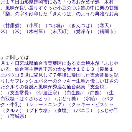
５月１７日山形県鶴岡市にある「つるおか菓子処 木村
る、風味が良い選りすぐった小豆のつぶ餡の中に栗の甘露
に「樂」の字を刻印した「きんつば」のような典雅なお菓
）（甘露煮）（小豆）（つぶ餡）（きんつば）（寒天）
餅米）（米）（木村屋）（末広町）（覚岸寺）（鶴岡市）
」に関しては、
３月１４日宮城県仙台市青葉区にある支倉焼本舗「ふじや
ている、仙台藩主伊達正宗の命を受け１６１３（慶長１
法王パウロ５世に謁見して７年後に帰国した支倉常長を記
とりしたフレッシュバターのクッキー生地と優しい甘さの
いたクルミの食感と風味が秀逸な仙台銘菓「支倉焼」
き）（支倉常長）（伊達正宗）（白生餡）（白餡）（生
（白双糖・はくざらとう）（ぶどう糖）（水飴）（バタ
ルク・牛乳）（ショートニング）（クッキー・ビスケッ
）（クルミ）（ブドウ糖）（食塩）（バニラ）（ふじや千
市）（宮城県）