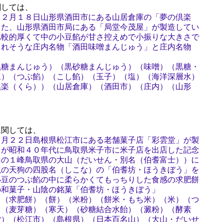
しては、
１２月１８日山形県酒田市にある山居倉庫の「夢の倶楽
した、山形県酒田市局にある「局堂今茂屋」が製造してい
比較的厚くて中の小豆餡が甘さ控えめで小振りな大きさで
られそうな庄内名物「酒田味噌まんじゅう」と庄内名物
」
黒糖まんじゅう）（黒砂糖まんじゅう）（味噌）（黒糖・
豆）（つぶ餡）（こし餡）（玉子）（塩）（海洋深層水）
倶楽（くら））（山居倉庫）（酒田市）（庄内）（山形
関しては、
１月２２日島根県松江市にある老舗菓子店「彩雲堂」が製
」が昭和４０年代に鳥取県米子市に米子店を出店した記念
山の１峰鳥取県の大山（だいせん・別名（伯耆富士））に
説の天狗の四股名（しこな）の「伯耆坊・ほうきぼう」を
小豆のつぶ餡の中に柔らかくてもっちりした食感の求肥餅
の和菓子・山陰の銘菓「伯耆坊・ほうきぼう」
）（求肥餅）（餅）（米粉）（餅米・もち米）（米）（つ
）（麦芽糖）（寒天）（砂糖結合水飴）（澱粉）（酵素
堂）（松江市）（島根県）（日本百名山）（大山・だいせ