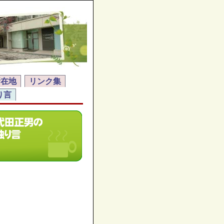
所在地
リンク集
り言