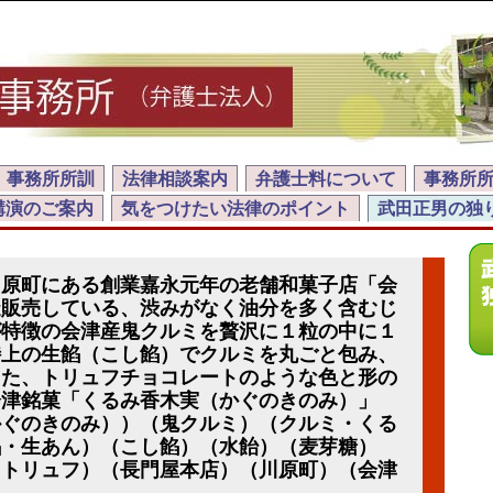
事務所所訓
法律相談案内
弁護士料について
事務所
講演のご案内
気をつけたい法律のポイント
武田正男の独
川原町にある創業嘉永元年の老舗和菓子店「会
造販売している、渋みがなく油分を多く含むじ
が特徴の会津産鬼クルミを贅沢に１粒の中に１
特上の生餡（こし餡）でクルミを丸ごと包み、
した、トリュフチョコレートのような色と形の
会津銘菓「くるみ香木実（かぐのきのみ）」
かぐのきのみ））（鬼クルミ）（クルミ・くる
餡・生あん）（こし餡）（水飴）（麦芽糖）
（トリュフ）（長門屋本店）（川原町）（会津
）