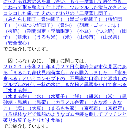
に伝わる丸粒の米を蒸し洗い、もう一度蒸して杵でつき、
こねって形を整えて仕上げた、ツルツルした滑らかさとシ
コシコした歯ごたえのこだわりの「二度蒸し団子」
（みたらし団子・醤油団子）（黒ゴマ餡団子）（桜餡団
子）（小豆つぶ餡団子）（醤油）（胡麻・ゴマ・ごま）
（桜餡）（期間限定・季節限定）（小豆）（つぶ餡）（団
子）（餅米）（うるち米）（米）（山形市）（山形県）
（安全安心）
でご紹介しています。
因（ちな）みに、「餅」に関しては、
２０２０（令和２）年４月２７日京都府京都市伏見区にあ
る「まるもち家伏見稲荷本店」から購入しました、「水を
食べる」というコンセプトの、不思議な口溶けと喉越しの
プルプルのゼリー状の水に、きな粉と黒蜜をかけて食べる
「水まる餅」
（水まる餅）（水）（水菓子）（餅）（餅米）（米）（黒
砂糖・黒糖）（黒蜜）（カラメル色素）（きな粉・きな
こ）（塩）（大豆）（まるもち家）（京都市）（京都府）
（爪楊枝などで風船のようなゴム包装を刺してプッチンと
破りお菓子をとりだす食品）
でご紹介しています。