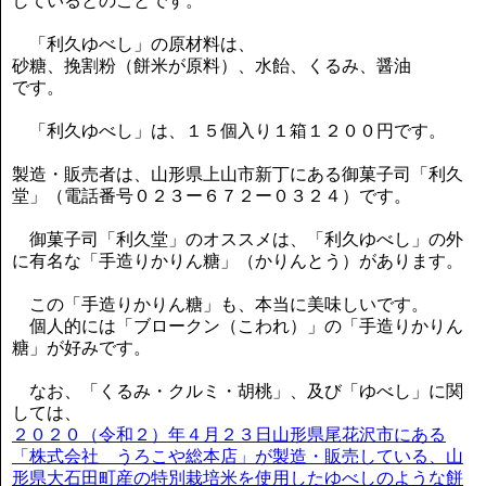
しているとのことです。
「利久ゆべし」の原材料は、
砂糖、挽割粉（餅米が原料）、水飴、くるみ、醤油
です。
「利久ゆべし」は、１５個入り１箱１２００円です。
製造・販売者は、山形県上山市新丁にある御菓子司「利久
堂」（電話番号０２３ー６７２ー０３２４）です。
御菓子司「利久堂」のオススメは、「利久ゆべし」の外
に有名な「手造りかりん糖」（かりんとう）があります。
この「手造りかりん糖」も、本当に美味しいです。
個人的には「ブロークン（こわれ）」の「手造りかりん
糖」が好みです。
なお、「くるみ・クルミ・胡桃」、及び「ゆべし」に関
しては、
２０２０（令和２）年４月２３日山形県尾花沢市にある
「株式会社 うろこや総本店」が製造・販売している、山
形県大石田町産の特別栽培米を使用したゆべしのような餅