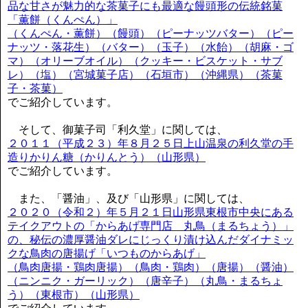
品な甘さが魅力的な茶菓子にも最適な饅頭形の伝統銘菓
「薫餅（くんぺん）」
（くんぺん・薫餅）（饅頭）（ピーナッツバター）（ピー
ナッツ・落花生）（バター）（玉子）（水飴）（胡麻・ゴ
マ）（オリーブオイル）（クッキー・ビスケット・サブ
レ）（塩）（宮城菓子店）（石垣市）（沖縄県）（茶菓
子・茶菓）
でご紹介しています。
そして、御菓子司「利久堂」に関しては、
２０１１（平成２３）年８月２５日上山温泉の利久堂の手
造りかりん糖（かりんとう）（山形県）
でご紹介しています。
また、「醤油」、及び「山形県」に関しては、
２０２０（令和２）年５月２１日山形県東根市中央にある
テイクアウトの「からあげ専門店 丸鳥（まるちょう）」
の、秘伝の濃厚醤油ダレにじっくり漬け込んだダイナミッ
クな鳥肉の唐揚げ「いつものからあげ」
（鳥肉唐揚・鶏肉唐揚）（鳥肉・鶏肉）（唐揚）（醤油）
（ニンニク・ガーリック）（唐辛子）（丸鳥・まるちょ
う）（東根市）（山形県）