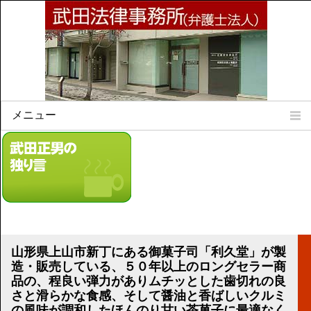
メニュー
Home
所属弁護士
事務所所訓
法律相談案内
弁護士料について
事務所所在地
山形県上山市新丁にある御菓子司「利久堂」が製
リンク集
造・販売している、５０年以上のロングセラー商
品の、程良い弾力がありムチッとした歯切れの良
顧問契約について
さと滑らかな食感、そして醤油と香ばしいクルミ
の風味が調和したほんのり甘い茶菓子に最適なく