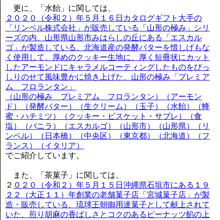
更に、「水飴」に関しては、
２０２０（令和２）年５月１６日カタログギフト大手の
「リンベル株式会社」が販売している「山形の極み」シリ
ーズの内、山形県山形市みはらしの丘にある「エスカル
ゴ」が製造している、北海道産の発酵バターを惜しげもな
く使用して、厚めのクッキー生地に、厚く短冊状にカット
したアーモンドにキャラメルコーティングしたものをびっ
しりのせて風味豊かに焼き上げた、山形の極み「プレミア
ム フロランタン」
（山形の極み プレミアム フロランタン）（アーモン
ド）（発酵バター）（生クリーム）（玉子）（水飴）（蜂
蜜・ハチミツ）（クッキー・ビスケット・サブレ）（食
塩）（バニラ）（エスカルゴ）（山形市）（山形県）（リ
ンベル）（日本橋）（中央区）（東京都）（北海道）（フ
ランス）（イタリア）
でご紹介しています。
また、「茶菓子」に関しては、
２
０２０（令和２）年５月１５日沖縄県石垣市にある１９
２２（大正１１）年創業の老舗菓子店「宮城菓子店」が製
造・販売している、琉球王朝御用達菓子として献上されて
いた、煎り胡麻の香ばしさとコクのあるピーナッツ餡の上