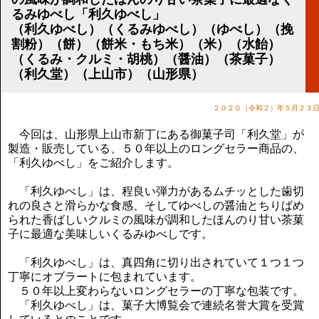
講演のご案内
るみゆべし「利久ゆべし」
気をつけたい法律のポイント
（利久ゆべし）（くるみゆべし）（ゆべし）（挽
武田正男の独り言
割粉）（餅）（餅米・もち米）（米）（水飴）
（くるみ・クルミ・胡桃）（醤油）（茶菓子）
（利久堂）（上山市）（山形県）
２０２０（令和２）年５月２３
今回は、山形県上山市新丁にある御菓子司「利久堂」が
製造・販売している、５０年以上のロングセラー商品の、
「利久ゆべし」をご紹介します。
「利久ゆべし」は、程良い弾力があるムチッとした歯切
れの良さと滑らかな食感、そしてゆべしの醤油とちりばめ
られた香ばしいクルミの風味が調和したほんのり甘い茶菓
子に最適な美味しいくるみゆべしです。
「利久ゆべし」は、真四角に切り出されていて１つ１つ
丁寧にオブラートに包まれています。
５０年以上変わらないロングセラーの丁寧な包装です。
「利久ゆべし」は、菓子大博覧会で連続名誉大賞を受賞