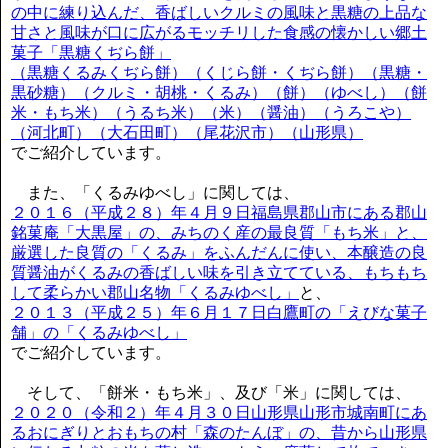
の中に練り込んだ、香ばしいクルミの風味と黒糖の上品な
甘さと風味が口に広がるモッチリした食感の懐かしい郷土
菓子「黒糖くぢら餅」
（黒糖くるみくぢら餅）（くじら餅・くぢら餅）（黒糖・
黒砂糖）（クルミ・胡桃・くるみ）（餅）（ゆべし）（餅
米・もち米）（うるち米）（米）（醤油）（うろこや）
（河北町）（大石田町）（尾花沢市）（山形県）
でご紹介しています。
また、「くるみゆべし」に関しては、
２０１６（平成２８）年４月９日福島県郡山市にある郡山
銘菓庵「大黒屋」の、みちのく産の最良質「もち米」と、
厳選した良質の「くるみ」をふんだんに使い、本醸造の良
質醤油がくるみの香ばしい味を引き立てている、もちもち
して柔らかい郡山名物「くるみゆべし」
と、
２０１３（平成２５）年６月１７日白鷹町の「えびな菓子
舗」の「くるみゆべし」
でご紹介しています。
そして、「餅米・もち米」、及び「米」に関しては、
２０２０（令和２）年４月３０日山形県山形市城南町にあ
るおにぎりとおもちの村「森のたんぼ」の、昔から山形県