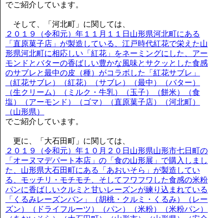
でご紹介しています。
そして、「河北町」に関しては、
２０１９（令和元）年１１月１１日山形県河北町にある
「直原菓子店」が製造している、江戸時代紅花で栄えた山
形県河北町に相応しい「紅花」をネーミングにした、アー
モンドとバターの香ばしい豊かな風味とサクッとした食感
のサブレと最中の皮（種）がコラボした「紅花サブレ」
（紅花サブレ）（紅花）（サブレ）（最中）（バター）
（生クリーム）（ミルク・牛乳）（玉子）（餅米）（食
塩）（アーモンド）（ゴマ）（直原菓子店）（河北町）
（山形県）
でご紹介しています。
更に、「大石田町」に関しては、
２０１９（令和元）年１０月２０日山形県山形市七日町の
「オーヌマデパート本店」の「食の山形展」で購入しまし
た、山形県大石田町にある「あおいそら」が製造してい
る、モッチリ・モチモチ、そしてフワフワした食感の米粉
パンに香ばしいクルミと甘いレーズンが練り込まれている
「くるみレーズンパン」（胡桃・クルミ・くるみ）（レー
ズン）（ドライフルーツ）（パン）（米粉）（米粉パン）