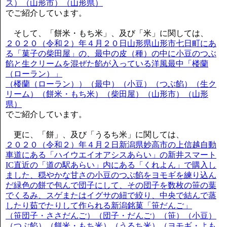
ス）（山形市）（山形県）
でご紹介しています。
そして、「餅米・もち米」、及び「米」に関しては、
２０２０（令和２）年４月２０日山形県山形市七日町にあ
る「菓子の柴田屋」の、最中の皮（種）の中に小豆のつぶ
餡と生クリームを混ぜた餡が入っている洋風最中「楼蘭
（ローラン）」
（楼蘭（ローラン））（最中）（小豆）（つぶ餡）（生ク
リーム）（餅米・もち米）（柴田屋）（山形市）（山形
県）
でご紹介しています。
更に、「餅」、及び「うるち米」に関しては、
２０２０（令和２）年４月２日新潟県妙高市の上信越自動
車道にある「ハイウエイオアシスあらい」の新井スマート
IC直近の「道の駅あらい」内にある「くれよん」で購入し
ました、穏やかな甘さの小豆のつぶ餡をヨモギを練り込ん
だ緑色の餅で包んで団子にして、その団子を数枚の笹の葉
でくるみ、スゲまたはイグサの紐で絞り、中央で結んで蒸
したり茹でたりして作られる新潟銘菓「笹だんご」
（笹団子・ささだんご）（団子・だんご）（笹）（小豆）
（つぶ餡）（餅米・もち米）（うるち米）（ヨモギ・よも