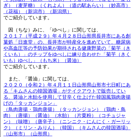
ぎ）（麦芽糖）（くれよん）（道の駅あらい）（妙高市）
（花福）（新潟市）（新潟県）
でご紹介しています。
因（ちな）みに、「ゆべし」に関しては、
２０１７（平成２９）年４月２８日山形県長井市にある創
菓処「日進堂」の、長井市が特産化を進めていて、糖尿病
や高血圧等の予防効果が期待される健康野菜の「菊芋（き
くいも）」のチップをゆべしに練り合わせた「菊芋（きく
いも）ゆべし」（もち米）（醤油）
でご紹介しています。
また、「醤油」に関しては、
２０２０（令和２）年４月１１日山形県山形市七日町にあ
る「キムさんの韓国酒場」がテイクアウトで販売してい
る、醤油と水飴を使用して甘辛く仕上げた韓国風鶏肉唐揚
げの「タッカンジョン」
（鳥肉唐揚・鶏肉唐揚）（タッカンジョン）（鶏肉・鳥
肉）（唐揚）（醤油）（水飴）（片栗粉）（コチュジャ
ン）（味噌）（唐辛子）（ニンニク・にんにく・ガーリッ
ク）（ミリン・みりん）（韓国）（キムさんの韓国酒場）
（山形市）（山形県）