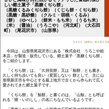
講演のご案内
しい郷土菓子「黒糖くぢら餅」
気をつけたい法律のポイント
（黒糖くるみくぢら餅）（くじら餅・くぢら餅）
武田正男の独り言
（黒糖・黒砂糖）（クルミ・胡桃・くるみ）
（餅）（ゆべし）（餅米・もち米）（うるち米）
（米）（醤油）（うろこや）（河北町）（大石田
町）（尾花沢市）（山形県）
２０２０（令和２）年４月２３
今回は、山形県尾花沢市にある「株式会社 うろこや総
本店」が製造・販売している、郷土菓子「黒糖くぢら餅」
をご紹介します。
「くぢら餅」は、「久持良餅」又は「鯨餅」とも書き、
久しく持ち歩いても良い（変質しない）餅として、主に山
形県新庄市を中心とする最上地方で古くから作られて広く
愛されてきた郷土菓子です。
「くぢら餅」を「鯨餅」と書くのは、「山鯨」とも呼ば
れる「猪・いのしし」の名にちなんでいるようです。