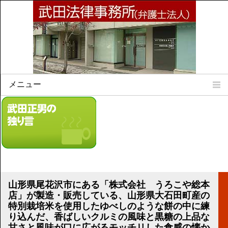
メニュー
Home
所属弁護士
事務所所訓
法律相談案内
弁護士料について
事務所所在地
山形県尾花沢市にある「株式会社 うろこや総本
リンク集
店」が製造・販売している、山形県大石田町産の
特別栽培米を使用したゆべしのような餅の中に練
顧問契約について
り込んだ、香ばしいクルミの風味と黒糖の上品な
甘さと風味が口に広がるモッチリした食感の懐か