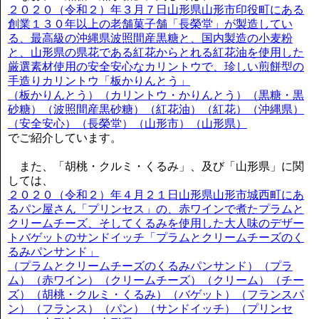
２０２０（令和２）年３月７日山形県山形市印役町にある
創業１３０年以上の老舗菓子舗「長榮堂」が製造してい
る、最高級の沖縄県波照間産黒糖と、国内製造の小麦粉
と、山形県の県花である紅花からとれる紅花油を使用した
厳選素材使用の安全安心なカリントウで、珍しい煎餅型の
手造りカリントウ「板かりんとう」
（板かりんとう）（カリントウ・かりんとう）（黒糖・黒
砂糖）（波照間産黒砂糖）（紅花油）（紅花）（沖縄県）
（安全安心）（長榮堂）（山形市）（山形県）
でご紹介しています。
また、「胡桃・クルミ・くるみ」、及び「山形県」に関
しては、
２０２０（令和２）年４月２１日山形県山形市城西町にあ
るパン屋さん「プリンセス」の、赤ワインで煮たプラムと
クリームチーズ、そしてくるみを使用した大人味のデザー
トバゲットのサンドイッチ「プラムとクリームチーズのく
るみパンサンド」
（プラムとクリームチーズのくるみパンサンド）（プラ
ム）（赤ワイン）（クリームチーズ）（クリーム）（チー
ズ）（胡桃・クルミ・くるみ）（バゲット）（フランスパ
ン）（フランス）（パン）（サンドイッチ）（プリンセ