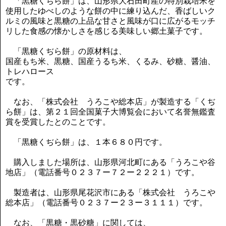
「黒糖くぢら餅」は、山形県大石田町産の特別栽培米を
使用したゆべしのような餅の中に練り込んだ、香ばしいク
ルミの風味と黒糖の上品な甘さと風味が口に広がるモッチ
リした食感の懐かしさを感じる美味しい郷土菓子です。
「黒糖くぢら餅」の原材料は、
国産もち米、黒糖、国産うるち米、くるみ、砂糖、醤油、
トレハロース
です。
なお、「株式会社 うろこや総本店」が製造する「くぢ
ら餅」は、第２１回全国菓子大博覧会において名誉無鑑査
賞を受賞したとのことです。
「黒糖くぢら餅」は、１本６８０円です。
購入しました場所は、山形県河北町にある「うろこや谷
地店」（電話番号０２３７ー７２ー２２２１）です。
製造者は、山形県尾花沢市にある「株式会社 うろこや
総本店」（電話番号０２３７ー２３ー３１１１）です。
なお、「黒糖・黒砂糖」に関しては、