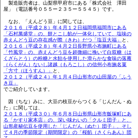
製造販売者は、山梨県甲府市にある「株式会社 澤田
屋」（電話番号０５５ー２３５ー５５４５）です。
なお、「えんどう豆」に関しては、
２０１６（平成２８）年４月１２日福岡県福岡市にある
「石村萬盛堂」の、餅とこし餡が一体化していて、塩味の
赤えんどう豆の存在感が際（きわ）だつ「塩豆大福」
と、
２０１６（平成２８）年４月２日長野県小布施町にある
「竹風堂」の、赤えんどう豆を超微細に挽いて白双糖（は
くざらとう）の粉糖と水飴を使用した滑らかな食味の落雁
（らくがん）ないし諸越（もろこし）の信州小布施名菓
「方寸（ほうすん）」
と、
２０１２（平成２４）年１月４日山形市の山田屋の「ふう
き豆」
でご紹介しています。
因（ちな）みに、大豆の枝豆からつくる「じんだん・ぬ
た」に関しては、
２０１８（平成３０）年６月８日山形県山形市飯塚町にあ
る「かすり家本店」の、深い味わいの「クルミ団子」と、
山形産秘伝豆を使用した「じんだん（ぬた）団子」、そし
て４月の季節限定（期間限定）の「桜餡（さくらあん）団