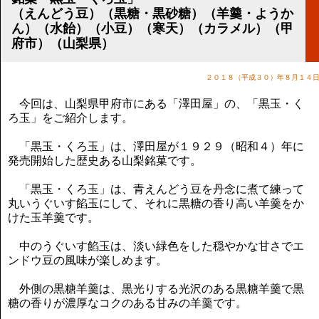
講演のご案内
（えんどう豆）（黒糖・黒砂糖）（羊羹・ようか
気をつけたい法律のポイント
ん）（水飴）（小豆）（寒天）（カラメル）（甲
武田正男の独り言
府市）（山梨県）
２０１８（平成３０）年８月１４
今回は、山梨県甲府市にある「澤田屋」の、「黒玉・く
ろ玉」をご紹介します。
「黒玉・くろ玉」は、澤田屋が１９２９（昭和４）年に
発売開始した歴史ある山梨銘菓です。
「黒玉・くろ玉」は、青えんどう豆を丹念に煮て練って
丸いうぐいす餡玉にして、それに黒糖の香り高い羊羹をか
けた玉羊羹です。
中のうぐいす餡玉は、淡い緑色をした穏やかな甘さでエ
ンドウ豆の風味が楽しめます。
外側の黒糖羊羹は、黒光りする光沢のある黒糖羊羹で黒
糖の香りが濃厚なコクのある甘みの羊羹です。