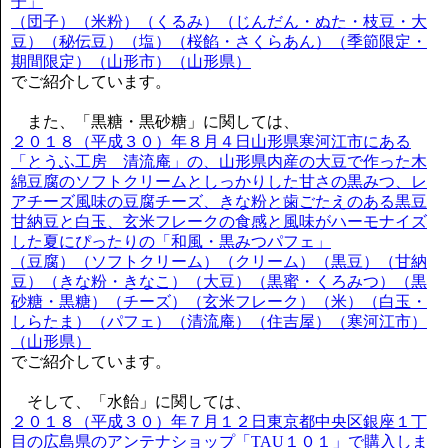
子」
（団子）（米粉）（くるみ）（じんだん・ぬた・枝豆・大
豆）（秘伝豆）（塩）（桜餡・さくらあん）（季節限定・
期間限定）（山形市）（山形県）
でご紹介しています。
また、「黒糖・黒砂糖」に関しては、
２０１８（平成３０）年８月４日山形県寒河江市にある
「とうふ工房 清流庵」の、山形県内産の大豆で作った木
綿豆腐のソフトクリームとしっかりした甘さの黒みつ、レ
アチーズ風味の豆腐チーズ、きな粉と歯ごたえのある黒豆
甘納豆と白玉、玄米フレークの食感と風味がハーモナイズ
した夏にぴったりの「和風・黒みつパフェ」
（豆腐）（ソフトクリーム）（クリーム）（黒豆）（甘納
豆）（きな粉・きなこ）（大豆）（黒蜜・くろみつ）（黒
砂糖・黒糖）（チーズ）（玄米フレーク）（米）（白玉・
しらたま）（パフェ）（清流庵）（住吉屋）（寒河江市）
（山形県）
でご紹介しています。
そして、「水飴」に関しては、
２０１８（平成３０）年７月１２日東京都中央区銀座１丁
目の広島県のアンテナショップ「TAU１０１」で購入しま