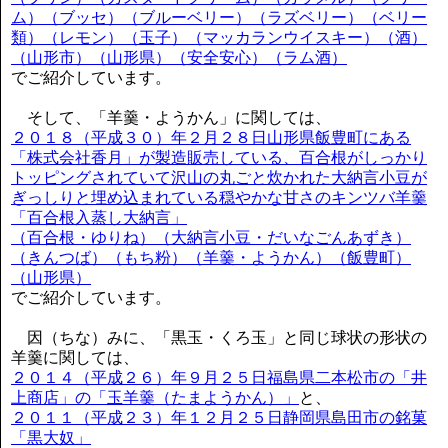
ム）（ブッセ）（ブルーベリー）（ラズベリー）（ベリー
類）（レモン）（玉子）（マッカランウイスキー）（酒）
（山形市）（山形県）（安全安心）（ラム酒）
でご紹介しています。
そして、「羊羹・ようかん」に関しては、
２０１８（平成３０）年２月２８日山形県飯豊町にある
「株式会社香月」が製造販売している、百合根がしっかり
トッピングされていて沢山の丸ごと炊かれた大納言小豆が
ぎっしりと埋め込まれている穏やかな甘さのキンツバ羊羹
「百合根入蒸し大納言」
（百合根・ゆりね）（大納言小豆・だいなごんあずき）
（きんつば）（もち粉）（羊羹・ようかん）（飯豊町）
（山形県）
でご紹介しています。
因（ちな）みに、「黒玉・くろ玉」と同じ球状の形状の
羊羹に関しては、
２０１４（平成２６）年９月２５日福島県二本松市の「井
上商店」の「玉羊羹（たまようかん）」
と、
２０１１（平成２３）年１２月２５日静岡県島田市の銘菓
「黒大奴」