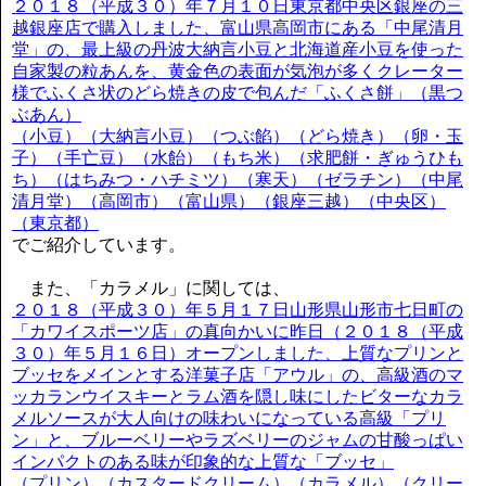
２０１８（平成３０）年７月１０日東京都中央区銀座の三
越銀座店で購入しました、富山県高岡市にある「中尾清月
堂」の、最上級の丹波大納言小豆と北海道産小豆を使った
自家製の粒あんを、黄金色の表面が気泡が多くクレーター
様でふくさ状のどら焼きの皮で包んだ「ふくさ餅」（黒つ
ぶあん）
（小豆）（大納言小豆）（つぶ餡）（どら焼き）（卵・玉
子）（手亡豆）（水飴）（もち米）（求肥餅・ぎゅうひも
ち）（はちみつ・ハチミツ）（寒天）（ゼラチン）（中尾
清月堂）（高岡市）（富山県）（銀座三越）（中央区）
（東京都）
でご紹介しています。
また、「カラメル」に関しては、
２０１８（平成３０）年５月１７日山形県山形市七日町の
「カワイスポーツ店」の真向かいに昨日（２０１８（平成
３０）年５月１６日）オープンしました、上質なプリンと
ブッセをメインとする洋菓子店「アウル」の、高級酒のマ
ッカランウイスキーとラム酒を隠し味にしたビターなカラ
メルソースが大人向けの味わいになっている高級「プリ
ン」と、ブルーベリーやラズベリーのジャムの甘酸っぱい
インパクトのある味が印象的な上質な「ブッセ」
（プリン）（カスタードクリーム）（カラメル）（クリー