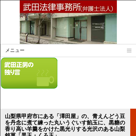
メニュー
Home
所属弁護士
事務所所訓
法律相談案内
弁護士料について
事務所所在地
リンク集
山梨県甲府市にある「澤田屋」の、青えんどう豆
を丹念に煮て練った丸いうぐいす餡玉に、黒糖の
顧問契約について
香り高い羊羹をかけた黒光りする光沢のある山梨
銘菓「黒玉・くろ玉」