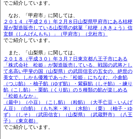
でご紹介しています。
なお、「甲府市」に関しては、
２０１４（平成２６）年２月８日山梨県甲府市にある桔梗
屋が製造販売している山梨県の銘菓「桔梗（ききょう）信
玄餅（しんげんもち）」（甲府市）（北杜市）
でご紹介しています。
また、「山梨県」に関しては、
２０１８（平成３０）年３月７日東京都八王子市にある
「株式会社 松姫」が製造販売している、戦国の武将とし
て名高い甲斐の国（山梨県）の武田信玄の五女の、絶世の
美女で、しかも優雅であった「松姫」にちなむ、小倉餡
（つぶ餡）・柚子餡（ゆず餡）・紫蘇餡（しそ餡）・練り
餡（こし餡）・栗餡（くり餡）の５種類の餡が楽しめる
「松姫もなか」
（最中）（小豆）（こし餡）（粒餡）（大手亡豆・いんげ
ん豆）（白餡）（もち米・米）（水飴）（栗）（柚子・ゆ
ず）（しそ）（武田信玄）（山梨県）（武蔵野市）（八王
子）（東京都）
でご紹介しています。