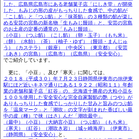
した、広島県広島市にある老舗菓子店「にしき堂」が開発
した、もみじの形の皮がもっちりした食感で、中の餡が
「こし餡」と「つぶ餡」と「抹茶餡」の３種類の餡が楽し
める安芸の宮島の新名物「生もみじ饅頭」と、安芸の宮島
のお土産の定番の通常の「もみじ饅頭」
（小豆）（つぶ餡）（こし餡）（卵・玉子）（もち米）
（餅）（水飴）（茶）（柚子・ゆず）（饅頭・まんじゅ
う）（カステラ）（銀座）（中央区）（東京都）（安芸
（あき）の宮島）（広島市）（広島県）（安全安心）
でご紹介しています。
更に、「小豆」、及び「寒天」に関しては、
２０１８（平成３０）年７月２３日静岡県伊東市のJR伊東
駅にほど近いキネマ通りにある１９２２（昭和１１）年創
業の老舗和菓子店「紅谷」の、北海道十勝産の大粒小豆を
１００％使用した安全安心な完全自家製餡の艶（つや）が
ありもっちりした食感でしっかりした甘みと旨みのつぶ餡
を「温泉マーク」と「潮吹」の文字が刻まれた香ばしい最
中の皮（種）で挟（はさ）んだ「潮吹最中」
（最中）（小豆）（大納言小豆）（つぶ餡）（もち米）
（寒天）（紅谷）（潮吹き岩）（城ヶ崎海岸）（伊東市）
（静岡県）（安全安心）
と、