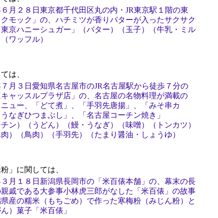
６月２８日東京都千代田区丸の内・JR東京駅１階の東
ックモック」の、ハチミツが香りバターが入ったサクサク
「東京ハニーシュガー」（バター）（玉子）（牛乳・ミル
）（ワッフル）
ては、
７月３日愛知県名古屋市のJR名古屋駅から徒歩７分の
庭キャッスルプラザ店」の、名古屋の名物料理が満載の
メニュー、「どて煮」、「手羽先唐揚」、「みそ串カ
「うなぎひつまぶし」、「名古屋コーチン焼き」
ーチン）（うどん）（鰻・うなぎ）（味噌）（トンカツ）
豚肉）（鳥肉）（手羽先）（たまり醤油・しょうゆ）
粉」に関しては、
年３月１８日新潟県長岡市の「米百俵本舗」の、幕末の長
の親戚である大参事小林虎三郎がなした「米百俵」の故事
潟県産の糯米（もちごめ）で作った寒梅粉（みじん粉）と
がん）菓子「米百俵」