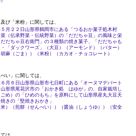
心）
及び「米粉」に関しては、
年５月２２日山形県鶴岡市にある「つるおか菓子処木村
野菜（伝承野菜・伝統野菜）の「だだちゃ豆」の風味と栄
「だだちゃ豆右衛門」の３種類の焼き菓子、「だだちゃも
」・「ダックワーズ」（大豆）（アーモンド）（バター）
（胡麻（ごま））（米粉）（カカオ・チョコレート）
べい」に関しては、
年６月６日山形県山形市七日町にある「オーヌマデパート
、山形県尾花沢市の「おかき処 はゆが」の、自家栽培し
ちごめ）の「ひめのもち」を原料にして山形県産丸大豆天
手焼きの「堅焼きおかき」
（米）（煎餅（せんべい））（醤油（しょうゆ））（安全
ては、