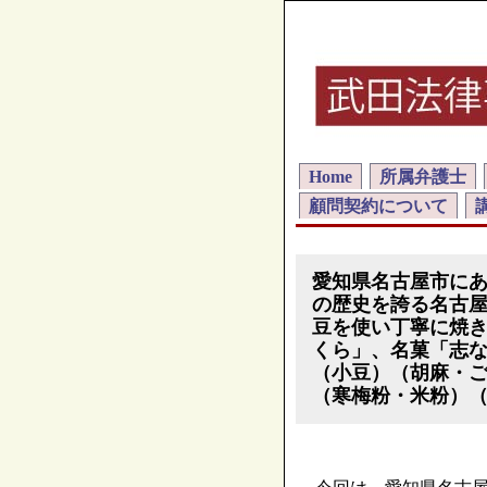
Home
所属弁護士
顧問契約について
愛知県名古屋市に
の歴史を誇る名古
豆を使い丁寧に焼
くら」、名菓「志
（小豆）（胡麻・
（寒梅粉・米粉）