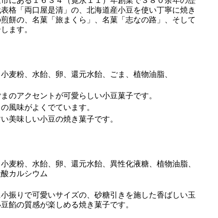
市にある１６３４（寛永１１）年創業で３８０余年の歴
代表格「両口屋是清」の、北海道産小豆を使い丁寧に焼き
の煎餅の、名菓「旅まくら」、名菓「志なの路」、そして
介します。
小麦粉、水飴、卵、還元水飴、ごま、植物油脂、
まのアクセントが可愛らしい小豆菓子です。
の風味がよくでています。
い美味しい小豆の焼き菓子です。
小麦粉、水飴、卵、還元水飴、異性化液糖、植物油脂、
炭酸カルシウム
小振りで可愛いサイズの、砂糖引きを施した香ばしい玉
小豆餡の質感が楽しめる焼き菓子です。