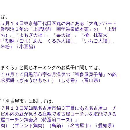
は、
年５月１９日東京都千代田区丸の内にある「大丸デパート
創業明治６年の「上野駅前 岡埜栄泉総本家」の、「上野
もち）、「よもぎ大福」、「栗大福」、「極 抹茶大
の「胡麻（ごま）あん くるみ大福」、「いちご大福」、
（米粉）（小豆餡）
まくら」と同じネーミングのお菓子に関しては、
年１０月１４日黒部市宇奈月温泉の「福多屋菓子舗」の銘
（求肥餅（ぎゅうひもち））（しそ巻）（富山県）
「名古屋市」に関しては、
年７月１３日愛知県名古屋市錦３丁目にある名古屋コーチ
、ビル内の庭が見える座敷で名古屋コーチンを堪能できる
古屋コーチン鍋会席（特選扇コース）」
鳥肉）（ブランド鶏肉）（鳥鍋）（名古屋市）（愛知県）