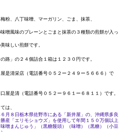
梅粉、八丁味噌、マーガリン、ごま、抹茶、
味噌風味のプレーンとごまと抹茶の３種類の煎餅が入っ
美味しい煎餅です。
の路」の２４個詰合１箱は１２３０円です。
屋是清栄店（電話番号０５２ー２４９ー５６６６）で
口屋是清（電話番号０５２ー９６１ー６８１１）です。
ては、
年６月８日栃木県佐野市にある「新井屋」の、沖縄県多良
十勝産「エリモショウズ」を使用して年間１５０万個以上
「味噌まんじゅう」（黒糖饅頭）（味噌）（黒糖）（小豆