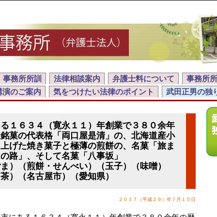
事務所所訓
法律相談案内
弁護士料について
事務所
講演のご案内
気をつけたい法律のポイント
武田正男の独
ある１６３４（寛永１１）年創業で３８０余年
屋銘菓の代表格「両口屋是清」の、北海道産小
き上げた焼き菓子と極薄の煎餅の、名菓「旅ま
なの路」、そして名菓「八事坂」
ごま）（煎餅・せんべい）（玉子）（味噌）
（茶）（名古屋市）（愛知県）
２０１７（平成２９）年７月１５日