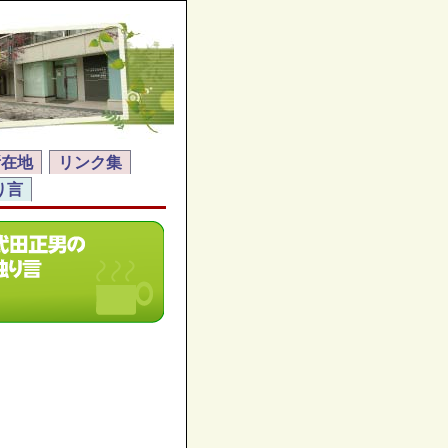
所在地
リンク集
り言