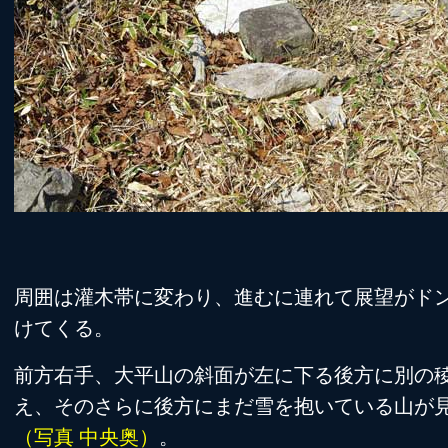
周囲は灌木帯に変わり、進むに連れて展望がド
けてくる。
前方右手、大平山の斜面が左に下る後方に別の
え、そのさらに後方にまだ雪を抱いている山が
（写真 中央奥）
。