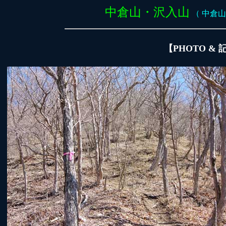
中倉山・沢入山
（ 中倉山：1
【PHOTO &