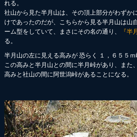
れる。
社山から見た半月山は、その頂上部分がわずか
けであったのだが、こちらから見る半月山は山
ーム型をしていて、まさにその名の通り、
『半
る。
半月山の左に見える高みが 恐らく １，６５５ｍ
この高みと半月山との間に半月峠があり、また、
高みと社山の間に阿世潟峠があることになる。