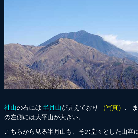
社山
の右には
半月山
が見えており
（写真）
、 
の左側には大平山が大きい。
こちらから見る半月山も、その堂々とした山容