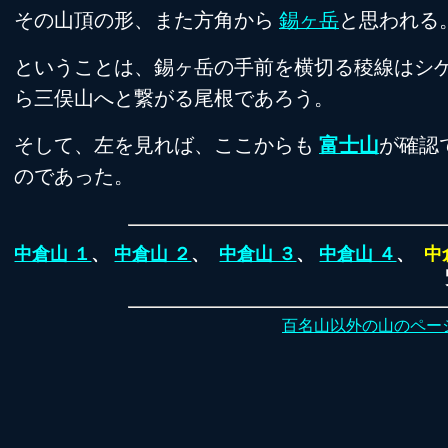
その山頂の形、また方角から
錫ヶ岳
と思われる
ということは、錫ヶ岳の手前を横切る稜線はシ
ら三俣山へと繋がる尾根であろう。
そして、左を見れば、ここからも
富士山
が確認
のであった。
中倉山 １
、
中倉山 ２
、
中倉山 ３
、
中倉山 ４
、
中
百名山以外の山のペー