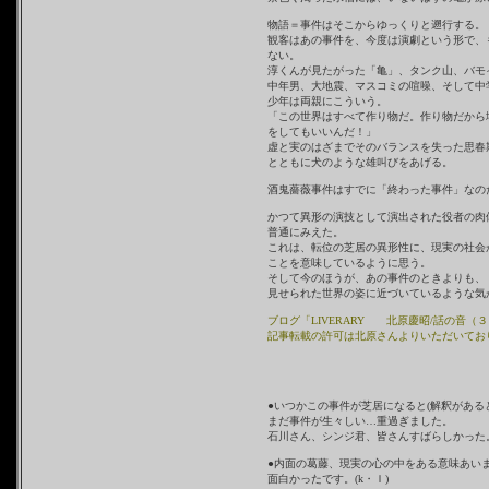
物語＝事件はそこからゆっくりと遡行する。
観客はあの事件を、今度は演劇という形で、
ない。
淳くんが見たがった「亀」、タンク山、バモ
中年男、大地震、マスコミの喧噪、そして中
少年は両親にこういう。
「この世界はすべて作り物だ。作り物だから
をしてもいいんだ！」
虚と実のはざまでそのバランスを失った思春
とともに犬のような雄叫びをあげる。
酒鬼薔薇事件はすでに「終わった事件」なの
かつて異形の演技として演出された役者の肉
普通にみえた。
これは、転位の芝居の異形性に、現実の社会
ことを意味しているように思う。
そして今のほうが、あの事件のときよりも、
見せられた世界の姿に近づいているような気
ブログ「LIVERARY
北原慶昭/
話の音（３
記事転載の許可は北原さんよりいただいてお
●いつかこの事件が芝居になると(解釈がある
まだ事件が生々しい…重過ぎました。
石川さん、シンジ君、皆さんすばらしかった。
●内面の葛藤、現実の心の中をある意味あい
面白かったです。(k・Ｉ)