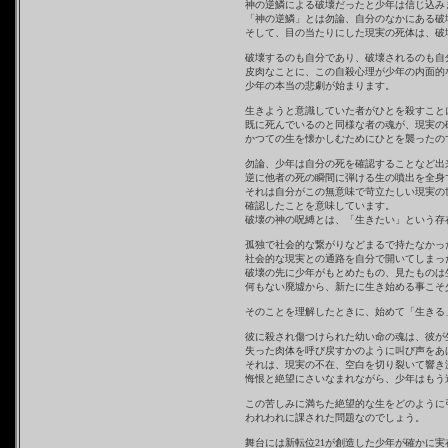
神の逆鱗による破壊だったと少年は信じ込み
「神の逆鱗」とは勿論、自分のなかにある破
そして、目の当たりにした現実の死体は、破
破壊するのも自分であり、破壊されるのも自
皮肉なことに、この自殺心理が少年の内面的
少年の本当の悲劇が始まります。
生きようと意識していた者がひとを殺すこと
既に死んでいるのと同様な者の魂が、現実の
かつての生を懐かしむためにひとを襲ったの
勿論、少年は自分の死を確認することなど出
逆に他者の死の瞬間に弾ける生の噴出を全身
それは自分がこの無意味で苛立たしい現実の
確認したことを意味しています。
破壊の神の呪縛とは、「生きたい」という存
孤独で社会的な繋がりなどまるで持たなかっ
社会的な現実との通路を自分で開いてしまっ
破壊の先に少年がもとめたもの、見たものは
何もない廃墟から、新たに生き始める事こそ
そのことを理解したときに、始めて「生きる
彼に殺され傷つけられた幼い命の魂は、彼が
失った肉体を呼び戻すかのように叫び声をあ
それは、現実の不在、空白を切り裂いて響き
悔恨と絶望にさいなまれながら、少年はもう
この苦しみに満ちた絶望的な生をどのように
われわれに課された問題なのでしょう。
舞台には新転位21が創造した少年が確かに実