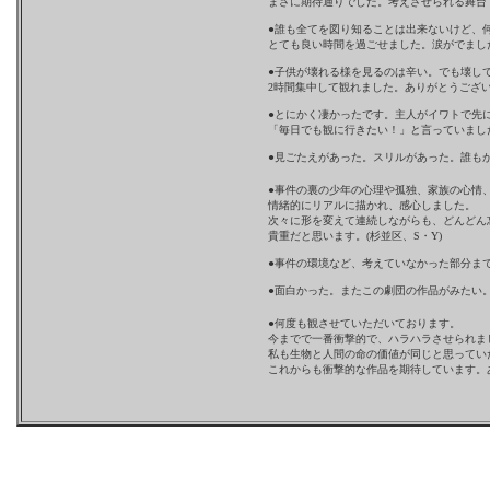
まさに期待通りでした。考えさせられる舞台でし
●誰も全てを図り知ることは出来ないけど、
とても良い時間を過ごせました。涙がでました
●子供が壊れる様を見るのは辛い。でも壊し
2時間集中して観れました。ありがとうござい
●とにかく凄かったです。主人がイワトで先
「毎日でも観に行きたい！」と言っていました
●見ごたえがあった。スリルがあった。誰もが
●事件の裏の少年の心理や孤独、家族の心情
情緒的にリアルに描かれ、感心しました。
次々に形を変えて連続しながらも、どんどん
貴重だと思います。(杉並区、S・Y)
●事件の環境など、考えていなかった部分まで
●面白かった。またこの劇団の作品がみたい。
●何度も観させていただいております。
今までで一番衝撃的で、ハラハラさせられま
私も生物と人間の命の価値が同じと思ってい
これからも衝撃的な作品を期待しています。あ