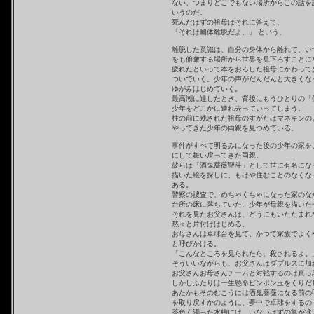
ない、つまりどこでもない場所からこの話を
いうのだ。
死んだはずの祖母はそれに答えて、
「それは幽体離脱だよ。」 という。
離脱した意識は、自分の身体から離れて、い
をも俯瞰する場所から世界を見下ろすことに
疲れたといって本をおろした祖母にかわって
ついでいく。少年の声がだんだんと大きくな
ゆがみはじめていく。
最高潮に達したとき、背後にもうひとりの「
少年をどこかに連れ去っていってしまう。
柱の前に残された祖母のすがたはマネキンの
やってきた少年の両親を見つめている。
事件がすべて明るみになった後の少年の家を
にして舞い戻ってきた両親。
彼らは「酒鬼薔薇聖斗」として世に有名にな
描いた絵を探しに、もはや住むことのなくな
ある。
警察の捜査で、めちゃくちゃになった家のな
台所の床に落ちていた、少年が母親を描いた
それを見たお父さんは、どうにもいたたまれ
黙々と片付けはじめる。
お母さんは卓球台を見て、かつて家族でよく
と呼びかける。
「こんなところを見られたら、殺されるよ。
そういいながらも、お父さんはダブルスに加
お父さんお母さんチームと対戦するのは真っ
しかしふたりは一生懸命ピンポン玉をくりだ
あたかもそのむこうには酒鬼薔薇になる前の
を取り戻すかのように、夢中で卓球をするの
茶色く濁った水槽には、いないはずの亀が泳