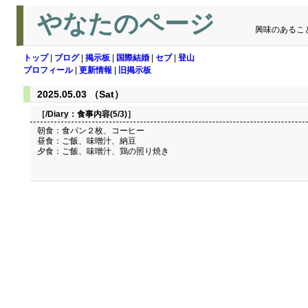
やなたのページ
興味のあるこ
トップ
|
ブログ
|
掲示板
|
国際結婚
|
セブ
|
登山
プロフィール
|
更新情報
|
旧掲示板
2025.05.03 （Sat）
［/Diary：
食事内容(5/3)
］
朝食：食パン２枚、コーヒー
昼食：ご飯、味噌汁、納豆
夕食：ご飯、味噌汁、鶏の照り焼き