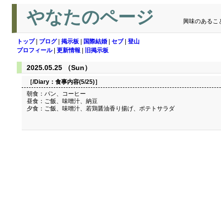
やなたのページ
興味のあるこ
トップ
|
ブログ
|
掲示板
|
国際結婚
|
セブ
|
登山
プロフィール
|
更新情報
|
旧掲示板
2025.05.25 （Sun）
［/Diary：
食事内容(5/25)
］
朝食：パン、コーヒー
昼食：ご飯、味噌汁、納豆
夕食：ご飯、味噌汁、若鶏醤油香り揚げ、ポテトサラダ