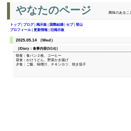
やなたのページ
興味のあるこ
トップ
|
ブログ
|
掲示板
|
国際結婚
|
セブ
|
登山
プロフィール
|
更新情報
|
旧掲示板
2025.05.14 （Wed）
［/Diary：
食事内容(5/14)
］
朝食：食パン２枚、コーヒー
昼食：かけうどん、野菜かき揚げ
夕食：ご飯、味噌汁、チキンカツ、焼き茄子