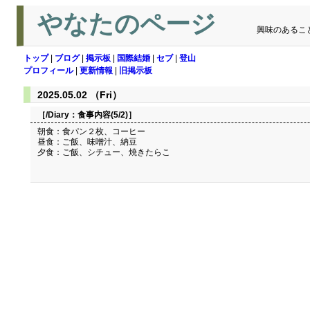
やなたのページ
興味のあるこ
トップ
|
ブログ
|
掲示板
|
国際結婚
|
セブ
|
登山
プロフィール
|
更新情報
|
旧掲示板
2025.05.02 （Fri）
［/Diary：
食事内容(5/2)
］
朝食：食パン２枚、コーヒー
昼食：ご飯、味噌汁、納豆
夕食：ご飯、シチュー、焼きたらこ