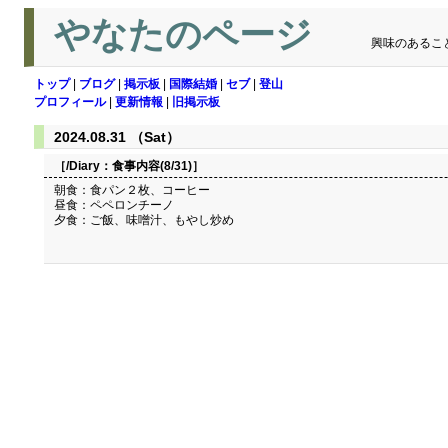
やなたのページ
興味のあるこ
トップ
|
ブログ
|
掲示板
|
国際結婚
|
セブ
|
登山
プロフィール
|
更新情報
|
旧掲示板
2024.08.31 （Sat）
［/Diary：
食事内容(8/31)
］
朝食：食パン２枚、コーヒー
昼食：ペペロンチーノ
夕食：ご飯、味噌汁、もやし炒め