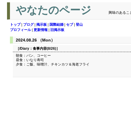
やなたのページ
興味のあるこ
トップ
|
ブログ
|
掲示板
|
国際結婚
|
セブ
|
登山
プロフィール
|
更新情報
|
旧掲示板
2024.08.26 （Mon）
［/Diary：
食事内容(8/26)
］
朝食：パン、コーヒー
昼食：いなり寿司
夕食：ご飯、味噌汁、チキンカツ＆海老フライ