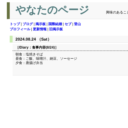
やなたのページ
興味のあるこ
トップ
|
ブログ
|
掲示板
|
国際結婚
|
セブ
|
登山
プロフィール
|
更新情報
|
旧掲示板
2024.08.24 （Sat）
［/Diary：
食事内容(8/24)
］
朝食：塩焼きそば
昼食：ご飯、味噌汁、納豆、ソーセージ
夕食：唐揚げ弁当